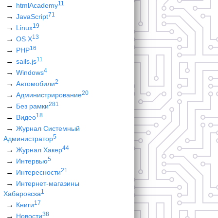
11
htmlAcademy
71
JavaScript
19
Linux
13
OS X
16
PHP
11
sails.js
4
Windows
2
Автомобили
20
Администрирование
281
Без рамки
18
Видео
Журнал Системный
5
Администратор
44
Журнал Хакер
5
Интервью
21
Интересности
Интернет-магазины
1
Хабаровска
17
Книги
38
Новости