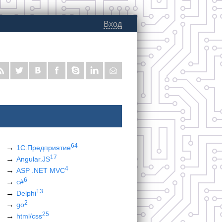
Вход
64
1С:Предприятие
17
Angular.JS
4
ASP .NET MVC
6
c#
13
Delphi
2
go
25
html/css