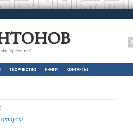
АНТОНОВ
ka "spider_net"
И
ТВОРЧЕСТВО
КНИГИ
КОНТАКТЫ
S
 отпуск!