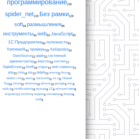
программирование
156
spider_net
Без рамки
129
128
soft
размышления
94
86
инструменты
web
JavaScript
84
83
65
1С:Предприятие
полезности
60
43
framework
примеры
Хабаровск
41
25
24
OpenSource
apple
системный
23
23
администратор
верстка
хостинг
20
18
17
DigitalOcean
html5
отдых
web-сервисы
16
16
15
15
php
cms
ios
delphi
книги
linux
15
14
13
13
12
11
diafan.cms
кино
microsoft
os x
Новый
11
11
11
11
Год
cloud
windows
iphone
google
mvc
10
10
10
10
9
8
sails.js
htmlAcademy
музыка
1С
путешествия
8
8
8
8
8
angular.js
sockets
яндекс
ненавижу
drupal
7
7
6
6
6
ios8
6