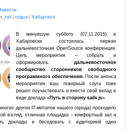
Новости
er_net
|
отдых
|
Хабаровск
В минувшую субботу (07.11.2015) в
Хабаровске состоялась первая
дальневосточная OpenSource конференция.
Цель мероприятия – собрать и
сформировать
дальневосточное
сообщество сторонников свободного
программного обеспечения
. После анонса
мероприятия ваш покорный слуга тоже
решил поучаствовать и внести свой вклад в
виде доклада «
Путь в сторону sails.js
».
многих других IT-митапов нашего города) проходило
мой взгляд, отличная площадка – комфортный зал и
ать доклады и беседовать с аудиторией одно