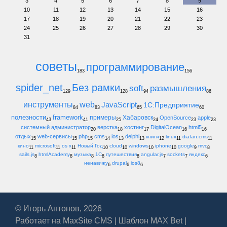
3
4
5
6
7
8
9
10
11
12
13
14
15
16
17
18
19
20
21
22
23
24
25
26
27
28
29
30
31
советы
программирование
183
156
spider_net
Без рамки
soft
размышления
129
128
94
86
инструменты
web
JavaScript
1С:Предприятие
84
83
65
60
полезности
framework
примеры
Хабаровск
OpenSource
apple
43
41
25
24
23
23
системный администратор
верстка
хостинг
DigitalOcean
html5
20
18
17
16
16
отдых
web-сервисы
php
cms
ios
delphi
книги
linux
diafan.cms
15
15
15
14
13
13
12
11
11
кино
microsoft
os x
Новый Год
cloud
windows
iphone
google
mvc
11
11
11
10
10
10
10
9
8
sails.js
htmlAcademy
музыка
1С
путешествия
angular.js
sockets
яндекс
8
8
8
8
8
7
7
6
ненавижу
drupal
ios8
6
6
6
© Игорь Антонов, 2026
Работает на
MaxSite CMS
|
Шаблон MAX Bet
|