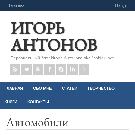
Главная
Вход
ИГОРЬ
АНТОНОВ
Персональный блог Игоря Антонова aka "spider_net"
ГЛАВНАЯ
ОБО МНЕ
СТАТЬИ
ТВОРЧЕСТВО
КНИГИ
КОНТАКТЫ
Автомобили