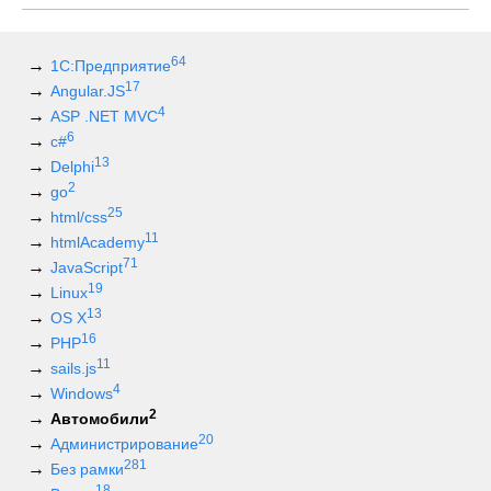
64
1С:Предприятие
17
Angular.JS
4
ASP .NET MVC
6
c#
13
Delphi
2
go
25
html/css
11
htmlAcademy
71
JavaScript
19
Linux
13
OS X
16
PHP
11
sails.js
4
Windows
2
Автомобили
20
Администрирование
281
Без рамки
18