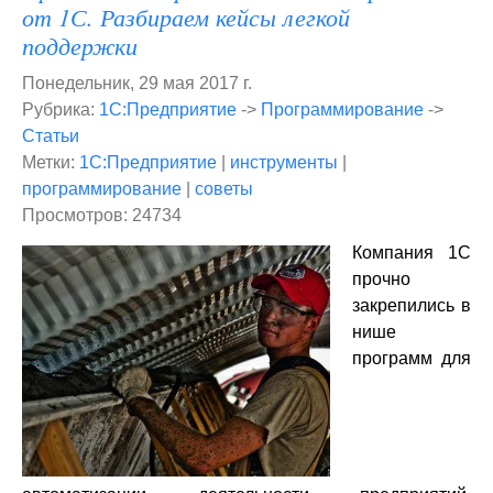
от 1С. Разбираем кейсы легкой
поддержки
Понедельник, 29 мая 2017 г.
Рубрика:
1С:Предприятие
->
Программирование
->
Статьи
Метки:
1С:Предприятие
|
инструменты
|
программирование
|
советы
Просмотров: 24734
Компания 1С
прочно
закрепились в
нише
программ для