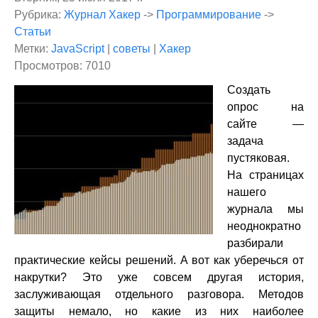
Рубрика:
Журнал Хакер
->
Программирование
->
Статьи
Метки:
JavaScript
|
советы
|
Хакер
Просмотров: 7010
Создaть
опрос на
сайте —
задача
пустяковая.
На страницах
нашего
журнала мы
неоднократно
разбирали
практические кейсы решений. А вот как уберечься от
накрутки? Это уже совсем другая история,
заслуживающая отдельного разговора. Методов
защиты немало, но какие из них наиболее