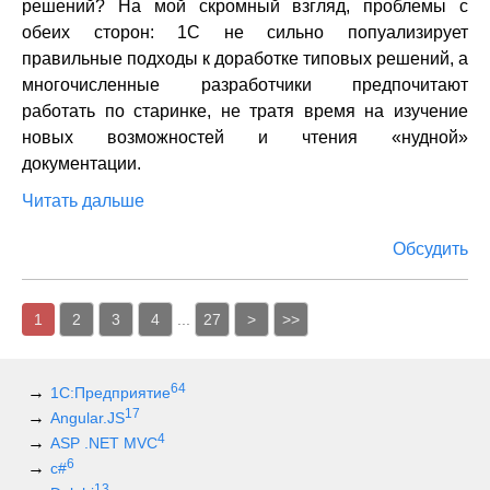
решений? На мой скромный взгляд, проблемы с
обеих сторон: 1С не сильно попуализирует
правильные подходы к доработке типовых решений, а
многочисленные разработчики предпочитают
работать по старинке, не тратя время на изучение
новых возможностей и чтения «нудной»
документации.
Читать дальше
Обсудить
1
2
3
4
...
27
>
>>
64
1С:Предприятие
17
Angular.JS
4
ASP .NET MVC
6
c#
13