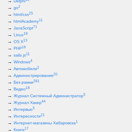
Delphi
2
go
25
html/css
11
htmlAcademy
71
JavaScript
19
Linux
13
OS X
16
PHP
11
sails.js
4
Windows
2
Автомобили
20
Администрирование
281
Без рамки
18
Видео
5
Журнал Системный Администратор
44
Журнал Хакер
5
Интервью
21
Интересности
1
Интернет-магазины Хабаровска
17
Книги