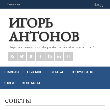
Главная
Вход
ИГОРЬ
АНТОНОВ
Персональный блог Игоря Антонова aka "spider_net"
ГЛАВНАЯ
ОБО МНЕ
СТАТЬИ
ТВОРЧЕСТВО
КНИГИ
КОНТАКТЫ
советы