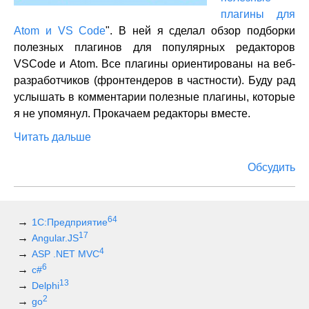
плагины для
Atom и VS Code
". В ней я сделал обзор подборки
полезных плагинов для популярных редакторов
VSCode и Atom. Все плагины ориентированы на веб-
разработчиков (фронтендеров в частности). Буду рад
услышать в комментарии полезные плагины, которые
я не упомянул. Прокачаем редакторы вместе.
Читать дальше
Обсудить
64
1С:Предприятие
17
Angular.JS
4
ASP .NET MVC
6
c#
13
Delphi
2
go