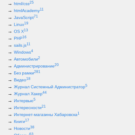
25
html/css
11
htmlAcademy
71
JavaScript
19
Linux
13
OS X
16
PHP
11
sails.js
4
Windows
2
Автомобили
20
Администрирование
281
Без рамки
18
Видео
5
Журнал Системный Администратор
44
Журнал Хакер
5
Интервью
21
Интересности
1
Интернет-магазины Хабаровска
17
Книги
38
Новости
63