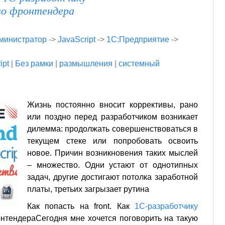
во фронтендера
министратор
->
JavaScript
->
1С:Предприятие
->
ipt
|
Без рамки
|
размышления
|
системный
Жизнь постоянно вносит коррективы, рано
или поздно перед разработчиком возникает
дилемма: продолжать совершенствоваться в
текущем стеке или попробовать освоить
новое. Причин возникновения таких мыслей
– множество. Одни устают от однотипных
задач, другие достигают потолка заработной
платы, третьих загрызает рутина
Как попасть на front. Как
1С-разработчику
нтендераСегодня мне хочется поговорить на такую