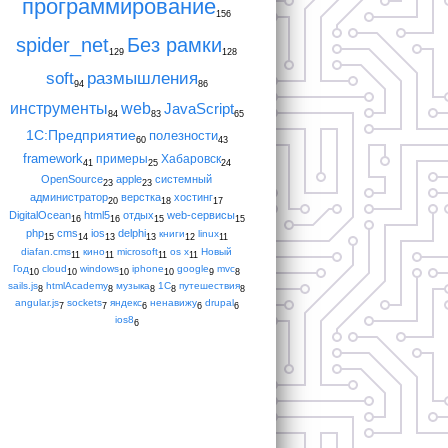
программирование
156
spider_net
Без рамки
129
128
soft
размышления
94
86
инструменты
web
JavaScript
84
83
65
1С:Предприятие
полезности
60
43
framework
примеры
Хабаровск
41
25
24
OpenSource
apple
системный
23
23
администратор
верстка
хостинг
20
18
17
DigitalOcean
html5
отдых
web-сервисы
16
16
15
15
php
cms
ios
delphi
книги
linux
15
14
13
13
12
11
diafan.cms
кино
microsoft
os x
Новый
11
11
11
11
Год
cloud
windows
iphone
google
mvc
10
10
10
10
9
8
sails.js
htmlAcademy
музыка
1С
путешествия
8
8
8
8
8
angular.js
sockets
яндекс
ненавижу
drupal
7
7
6
6
6
ios8
6