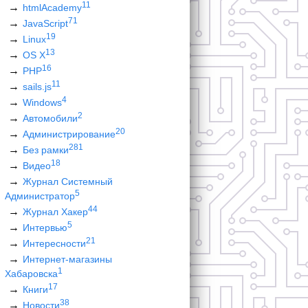
11
htmlAcademy
71
JavaScript
19
Linux
13
OS X
16
PHP
11
sails.js
4
Windows
2
Автомобили
20
Администрирование
281
Без рамки
18
Видео
Журнал Системный
5
Администратор
44
Журнал Хакер
5
Интервью
21
Интересности
Интернет-магазины
1
Хабаровска
17
Книги
38
Новости