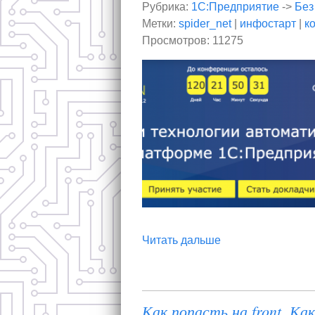
Рубрика:
1С:Предприятие
->
Без
Метки:
spider_net
|
инфостарт
|
к
Просмотров: 11275
Читать дальше
Как попасть на front. Ка