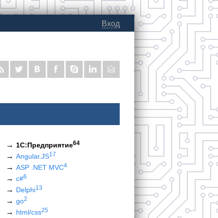
Вход
64
1С:Предприятие
17
Angular.JS
4
ASP .NET MVC
6
c#
13
Delphi
2
go
25
html/css