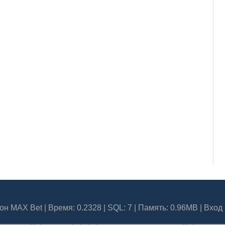
он MAX Bet
| Время: 0.2328 | SQL: 7 | Память: 0.96MB
|
Вход