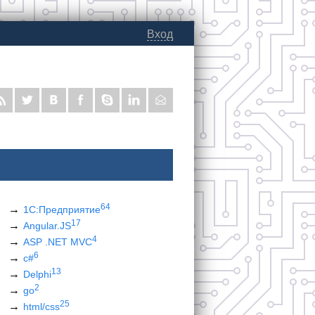
Вход
64
1С:Предприятие
17
Angular.JS
4
ASP .NET MVC
6
c#
13
Delphi
2
go
25
html/css