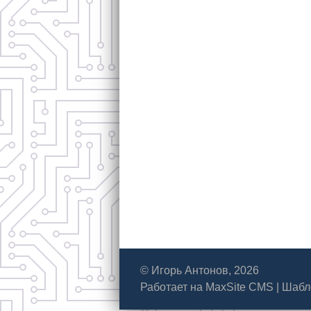
© Игорь Антонов, 2026
Работает на
MaxSite CMS
|
Шабл