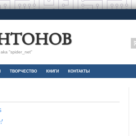
АНТОНОВ
ka "spider_net"
И
ТВОРЧЕСТВО
КНИГИ
КОНТАКТЫ
S
!