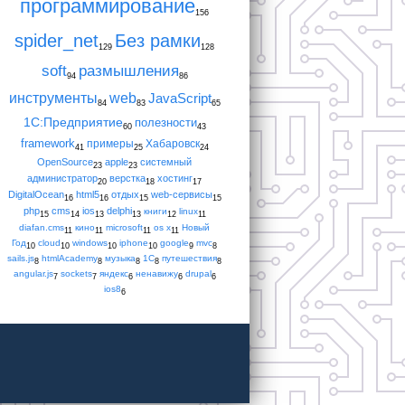
программирование
156
spider_net
Без рамки
129
128
soft
размышления
94
86
инструменты
web
JavaScript
84
83
65
1С:Предприятие
полезности
60
43
framework
примеры
Хабаровск
41
25
24
OpenSource
apple
системный
23
23
администратор
верстка
хостинг
20
18
17
DigitalOcean
html5
отдых
web-сервисы
16
16
15
15
php
cms
ios
delphi
книги
linux
15
14
13
13
12
11
diafan.cms
кино
microsoft
os x
Новый
11
11
11
11
Год
cloud
windows
iphone
google
mvc
10
10
10
10
9
8
sails.js
htmlAcademy
музыка
1С
путешествия
8
8
8
8
8
angular.js
sockets
яндекс
ненавижу
drupal
7
7
6
6
6
ios8
6