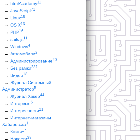
11
htmlAcademy
71
JavaScript
19
Linux
13
OS X
16
PHP
11
sails.js
4
Windows
2
Автомобили
20
Администрирование
281
Без рамки
18
Видео
Журнал Системный
5
Администратор
44
Журнал Хакер
5
Интервью
21
Интересности
Интернет-магазины
1
Хабаровска
17
Книги
38
Новости