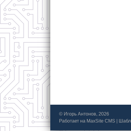
© Игорь Антонов, 2026
Работает на
MaxSite CMS
|
Шабл