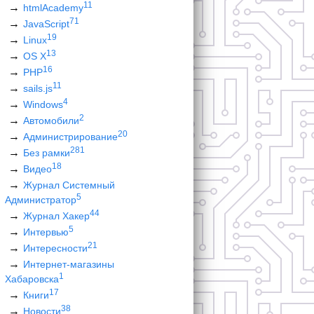
11
htmlAcademy
71
JavaScript
19
Linux
13
OS X
16
PHP
11
sails.js
4
Windows
2
Автомобили
20
Администрирование
281
Без рамки
18
Видео
Журнал Системный
5
Администратор
44
Журнал Хакер
5
Интервью
21
Интересности
Интернет-магазины
1
Хабаровска
17
Книги
38
Новости