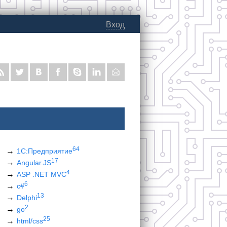
Вход
64
1С:Предприятие
17
Angular.JS
4
ASP .NET MVC
6
c#
13
Delphi
2
go
25
html/css