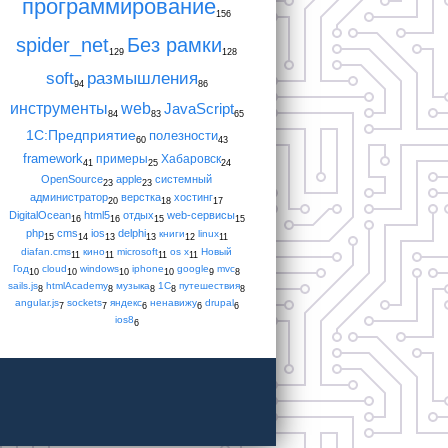
программирование
156
spider_net
Без рамки
129
128
soft
размышления
94
86
инструменты
web
JavaScript
84
83
65
1С:Предприятие
полезности
60
43
framework
примеры
Хабаровск
41
25
24
OpenSource
apple
системный
23
23
администратор
верстка
хостинг
20
18
17
DigitalOcean
html5
отдых
web-сервисы
16
16
15
15
php
cms
ios
delphi
книги
linux
15
14
13
13
12
11
diafan.cms
кино
microsoft
os x
Новый
11
11
11
11
Год
cloud
windows
iphone
google
mvc
10
10
10
10
9
8
sails.js
htmlAcademy
музыка
1С
путешествия
8
8
8
8
8
angular.js
sockets
яндекс
ненавижу
drupal
7
7
6
6
6
ios8
6