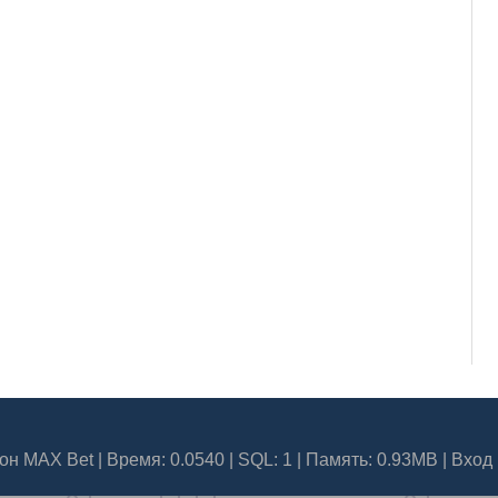
он MAX Bet
| Время: 0.0540 | SQL: 1 | Память: 0.93MB
|
Вход