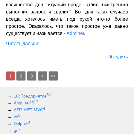
излишество для ситуаций вроде "залил, быстренько
выполнил запрос и свалил". Вот для таких случаев
всегда хотелось иметь под рукой что-то более
простое. Оказалось, что такое простое уже давно
существует и называется -
Adminer
.
Читать дальше
Обсудить
1
2
3
>
>>
64
1С:Предприятие
17
Angular.JS
4
ASP .NET MVC
6
c#
13
Delphi
2
go