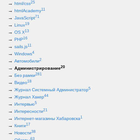
25
html/css
11
htmlAcademy
71
JavaScript
19
Linux
13
OS X
16
PHP
11
sails.js
4
Windows
2
Автомобили
20
Администрирование
281
Без рамки
18
Видео
5
Журнал Системный Администратор
44
Журнал Хакер
5
Интервью
21
Интересности
1
Интернет-магазины Хабаровска
17
Книги
38
Новости
63