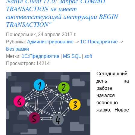
Native Client 11.0: Запрос COMMIT
TRANSACTION не имеет
соответствующей инструкции BEGIN
TRANSACTION"
Понедельник, 24 апреля 2017 г.
Рубрика:
Администрирование
->
1С:Предприятие
->
Без рамки
Метки:
1С:Предприятие
|
MS SQL
|
soft
Просмотров: 14214
Сегодняшний
день на
работе
начался
особенно
жарко. Новое