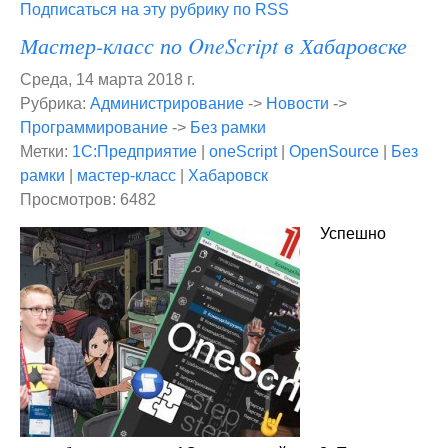
Подписаться на эту рубрику по RSS
Мастер-класс по OneScript в Хабаровске
Среда, 14 марта 2018 г.
Рубрика:
Администрирование
->
Новости
->
Программирование
->
Без рамки
Метки:
1С:Предприятие
|
oneScript
|
OpenSource
|
Без
рамки
|
мастер-класс
|
Хабаровск
Просмотров: 6482
Успешно