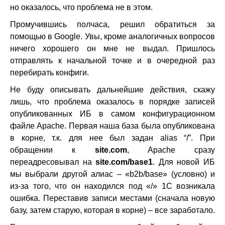
но оказалось, что проблема не в этом.
Промучившись полчаса, решил обратиться за
помощью в Google. Увы, кроме аналогичных вопросов
ничего хорошего он мне не выдал. Пришлось
отправлять к начальной точке и в очередной раз
перебирать конфиги.
Не буду описывать дальнейшие действия, скажу
лишь, что проблема оказалось в порядке записей
опубликованных ИБ в самом конфигурационном
файле Apache. Первая наша база была опубликована
в корне, т.к. для нее был задан alias “/”. При
обращении к
site.com
, Apache сразу
переадресовывал на
site.com/base1
. Для новой ИБ
мы выбрали другой алиас – «b2b/base» (условно) и
из-за того, что он находился под «/» 1C возникала
ошибка. Переставив записи местами (сначала новую
базу, затем старую, которая в корне) – все заработало.