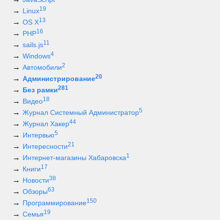
19
Linux
13
OS X
16
PHP
11
sails.js
4
Windows
2
Автомобили
20
Администрирование
281
Без рамки
18
Видео
5
Журнал Системный Администратор
44
Журнал Хакер
5
Интервью
21
Интересности
1
Интернет-магазины Хабаровска
17
Книги
38
Новости
63
Обзоры
150
Программирование
19
Семья