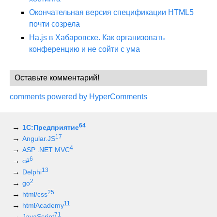
Окончательная версия спецификации HTML5
почти созрела
Ha.js в Хабаровске. Как организовать
конференцию и не сойти с ума
Оставьте комментарий!
comments powered by HyperComments
64
1С:Предприятие
17
Angular.JS
4
ASP .NET MVC
6
c#
13
Delphi
2
go
25
html/css
11
htmlAcademy
71
JavaScript