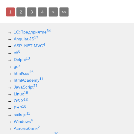
1
2
3
4
>
>>
64
1С:Предприятие
17
Angular.JS
4
ASP .NET MVC
6
c#
13
Delphi
2
go
25
html/css
11
htmlAcademy
71
JavaScript
19
Linux
13
OS X
16
PHP
11
sails.js
4
Windows
2
Автомобили