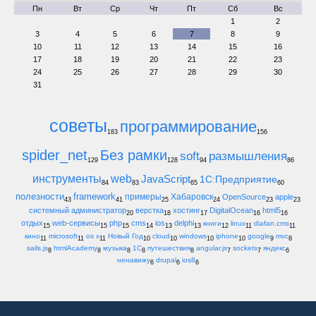
Пн
Вт
Ср
Чт
Пт
Сб
Вс
1
2
3
4
5
6
7
8
9
10
11
12
13
14
15
16
17
18
19
20
21
22
23
24
25
26
27
28
29
30
31
советы
программирование
183
156
spider_net
Без рамки
soft
размышления
129
128
94
86
инструменты
web
JavaScript
1С:Предприятие
84
83
65
60
полезности
framework
примеры
Хабаровск
OpenSource
apple
43
41
25
24
23
23
системный администратор
верстка
хостинг
DigitalOcean
html5
20
18
17
16
16
отдых
web-сервисы
php
cms
ios
delphi
книги
linux
diafan.cms
15
15
15
14
13
13
12
11
11
кино
microsoft
os x
Новый Год
cloud
windows
iphone
google
mvc
11
11
11
10
10
10
10
9
8
sails.js
htmlAcademy
музыка
1С
путешествия
angular.js
sockets
яндекс
8
8
8
8
8
7
7
6
ненавижу
drupal
ios8
6
6
6