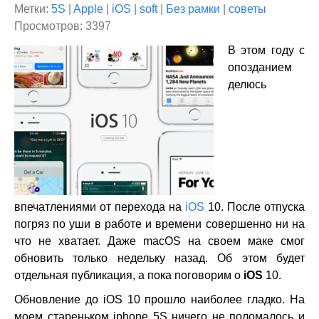
Метки:
5S
|
Apple
|
iOS
|
soft
|
Без рамки
|
советы
Просмотров: 3397
В этом году с
опозданием
делюсь
впечатлениями от перехода на
iOS
10. После отпуска
погряз по уши в работе и времени совершенно ни на
что не хватает. Даже macOS на своем маке смог
обновить только недельку назад. Об этом будет
отдельная публикация, а пока поговорим о
iOS
10.
Обновление до iOS 10 прошло наиболее гладко. На
моем стареньком iphone 5S ничего не поломалось и