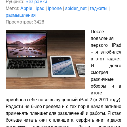
Рубрика:
Без рамки
Метки:
Apple
|
ipad
|
iphone
|
spider_net
|
гаджеты
|
размышления
Просмотров: 3428
После
появления
первого iPad
– я влюбился
в этот гаджет.
Я долго
смотрел
различные
обзоры и в
итоге
приобрел себе ново выпущенный iPad 2 (в 2011 году).
Радости не было предела и с тех пор я начал активно
применять планшет для развлечений и работы. Я стал
больше читать книг с планшета, серфить инет и даже
немножко программировать. Да-да, пропатчить