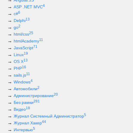
Angular.JS
4
ASP .NET MVC
6
c#
13
Delphi
2
go
25
html/css
11
htmlAcademy
71
JavaScript
19
Linux
13
OS X
16
PHP
11
sails.js
4
Windows
2
Автомобили
20
Администрирование
281
Без рамки
18
Видео
5
Журнал Системный Администратор
44
Журнал Хакер
5
Интервью