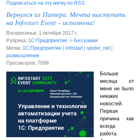
Подписаться на эту метку по RSS
Вернулся из Питера. Мечта выступить
на Infostart Event – исполнена!
Воскресенье, 1 октября 2017 г.
Рубрика:
1С:Предприятие
->
Без рамки
Метки:
1С:Предприятие
|
infostart
|
spider_net
|
размышления
Просмотров: 7098
Больше
месяца от
меня не было
никаких
новостей.
Первая
причина как
всегда
работа.