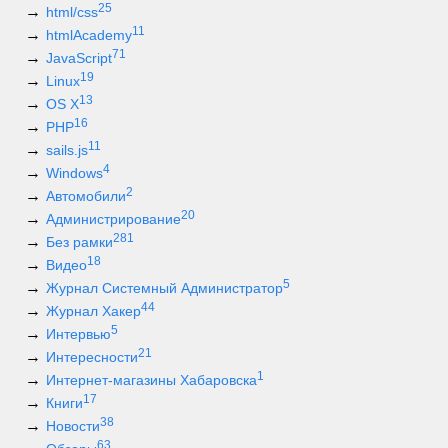
25
html/css
11
htmlAcademy
71
JavaScript
19
Linux
13
OS X
16
PHP
11
sails.js
4
Windows
2
Автомобили
20
Администрирование
281
Без рамки
18
Видео
5
Журнал Системный Администратор
44
Журнал Хакер
5
Интервью
21
Интересности
1
Интернет-магазины Хабаровска
17
Книги
38
Новости
63