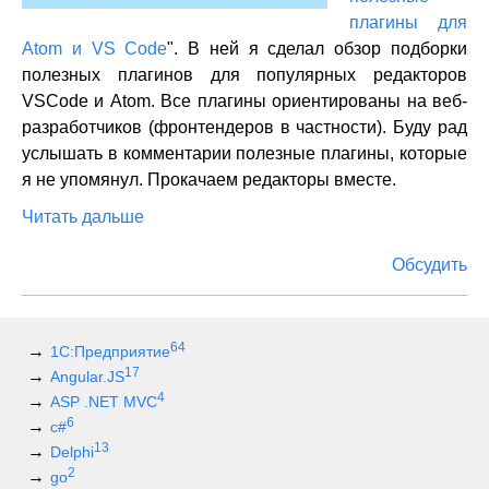
плагины для
Atom и VS Code
". В ней я сделал обзор подборки
полезных плагинов для популярных редакторов
VSCode и Atom. Все плагины ориентированы на веб-
разработчиков (фронтендеров в частности). Буду рад
услышать в комментарии полезные плагины, которые
я не упомянул. Прокачаем редакторы вместе.
Читать дальше
Обсудить
64
1С:Предприятие
17
Angular.JS
4
ASP .NET MVC
6
c#
13
Delphi
2
go