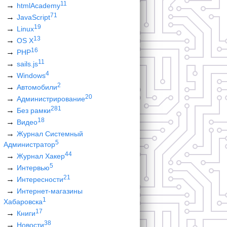
11
htmlAcademy
71
JavaScript
19
Linux
13
OS X
16
PHP
11
sails.js
4
Windows
2
Автомобили
20
Администрирование
281
Без рамки
18
Видео
Журнал Системный
5
Администратор
44
Журнал Хакер
5
Интервью
21
Интересности
Интернет-магазины
1
Хабаровска
17
Книги
38
Новости