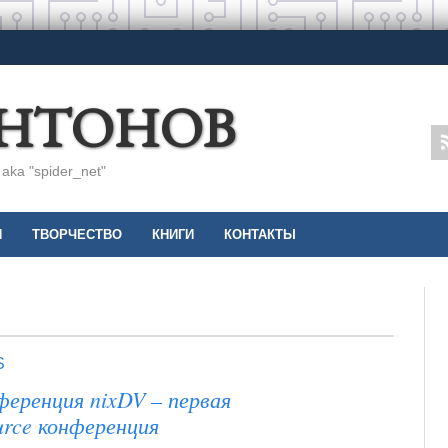
АНТОНОВ
ka "spider_net"
И
ТВОРЧЕСТВО
КНИГИ
КОНТАКТЫ
S
ференция nixDV – первая
rce конференция