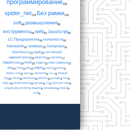
программирование
156
spider_net
Без рамки
129
128
soft
размышления
94
86
инструменты
web
JavaScript
84
83
65
1С:Предприятие
полезности
60
43
framework
примеры
Хабаровск
41
25
24
OpenSource
apple
системный
23
23
администратор
верстка
хостинг
20
18
17
DigitalOcean
html5
отдых
web-сервисы
16
16
15
15
php
cms
ios
delphi
книги
linux
15
14
13
13
12
11
diafan.cms
кино
microsoft
os x
Новый
11
11
11
11
Год
cloud
windows
iphone
google
mvc
10
10
10
10
9
8
sails.js
htmlAcademy
музыка
1С
путешествия
8
8
8
8
8
angular.js
sockets
яндекс
ненавижу
drupal
7
7
6
6
6
ios8
6