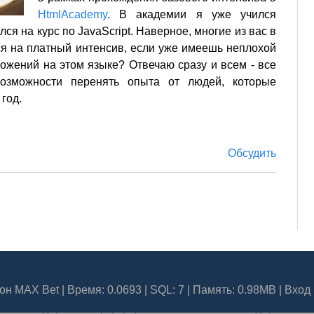
HtmlAcademy
. В академии я уже учился
лся на курс по JavaScript. Наверное, многие из вас в
я на платный интенсив, если уже имеешь неплохой
ожений на этом языке? Отвечаю сразу и всем - все
озможности перенять опыта от людей, которые
год.
Обсудить
он MAX Bet
| Время: 0.0693 | SQL: 7 | Память: 0.98MB
|
Вход