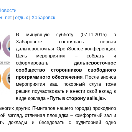
Новости
er_net
|
отдых
|
Хабаровск
В минувшую субботу (07.11.2015) в
Хабаровске состоялась первая
дальневосточная OpenSource конференция.
Цель мероприятия – собрать и
сформировать
дальневосточное
сообщество сторонников свободного
программного обеспечения
. После анонса
мероприятия ваш покорный слуга тоже
решил поучаствовать и внести свой вклад в
виде доклада «
Путь в сторону sails.js
».
многих других IT-митапов нашего города) проходило
мой взгляд, отличная площадка – комфортный зал и
ать доклады и беседовать с аудиторией одно