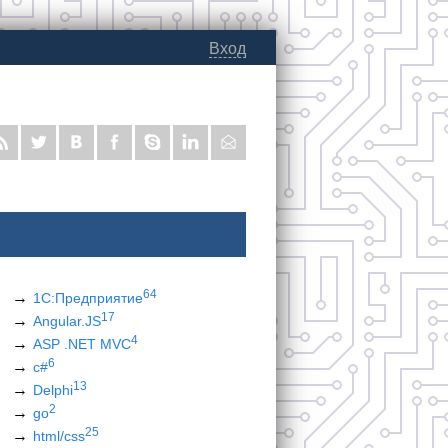
Вход
64
1С:Предприятие
17
Angular.JS
4
ASP .NET MVC
6
c#
13
Delphi
2
go
25
html/css