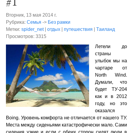
#1
Вторник, 13 мая 2014 г.
Рубрика:
Семья
->
Без рамки
Метки:
spider_net
|
отдых
|
путешествия
|
Таиланд
Просмотров: 3315
Летели до
страны
улыбок мы на
чартаре от
North Wind.
Думали, что
будет ТУ-204
как и в 2012
году, но это
оказался
Boing. Уровень комфорта не отличается от нашего ТУ.
Места между сиденьями катастрофически мало. Сами
сидения узкие и если с обеих сторон сидят люди в