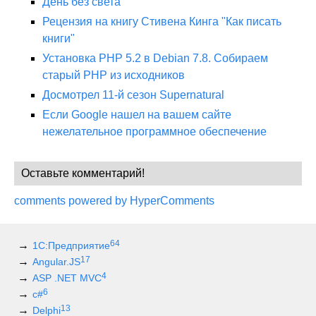
День без света
Рецензия на книгу Стивена Кинга "Как писать
книги"
Установка PHP 5.2 в Debian 7.8. Собираем
старый PHP из исходников
Досмотрел 11-й сезон Supernatural
Если Google нашел на вашем сайте
нежелательное программное обеспечение
Оставьте комментарий!
comments powered by HyperComments
64
1С:Предприятие
17
Angular.JS
4
ASP .NET MVC
6
c#
13
Delphi