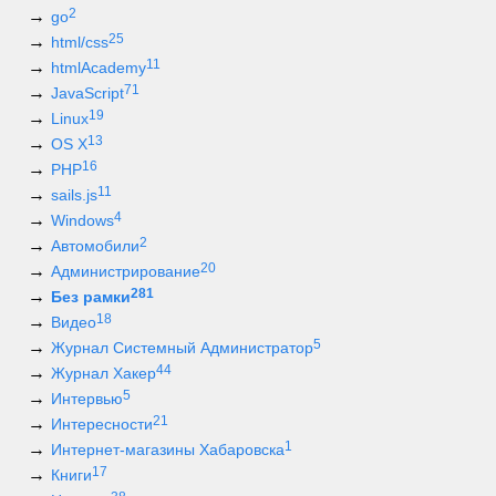
2
go
25
html/css
11
htmlAcademy
71
JavaScript
19
Linux
13
OS X
16
PHP
11
sails.js
4
Windows
2
Автомобили
20
Администрирование
281
Без рамки
18
Видео
5
Журнал Системный Администратор
44
Журнал Хакер
5
Интервью
21
Интересности
1
Интернет-магазины Хабаровска
17
Книги