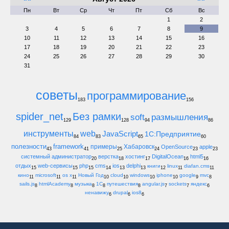
Пн
Вт
Ср
Чт
Пт
Сб
Вс
1
2
3
4
5
6
7
8
9
10
11
12
13
14
15
16
17
18
19
20
21
22
23
24
25
26
27
28
29
30
31
советы
программирование
183
156
spider_net
Без рамки
soft
размышления
129
128
94
86
инструменты
web
JavaScript
1С:Предприятие
84
83
65
60
полезности
framework
примеры
Хабаровск
OpenSource
apple
43
41
25
24
23
23
системный администратор
верстка
хостинг
DigitalOcean
html5
20
18
17
16
16
отдых
web-сервисы
php
cms
ios
delphi
книги
linux
diafan.cms
15
15
15
14
13
13
12
11
11
кино
microsoft
os x
Новый Год
cloud
windows
iphone
google
mvc
11
11
11
10
10
10
10
9
8
sails.js
htmlAcademy
музыка
1С
путешествия
angular.js
sockets
яндекс
8
8
8
8
8
7
7
6
ненавижу
drupal
ios8
6
6
6