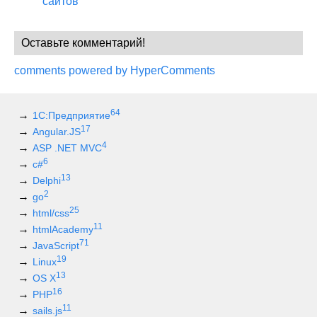
сайтов
Оставьте комментарий!
comments powered by HyperComments
64
1С:Предприятие
17
Angular.JS
4
ASP .NET MVC
6
c#
13
Delphi
2
go
25
html/css
11
htmlAcademy
71
JavaScript
19
Linux
13
OS X
16
PHP
11
sails.js