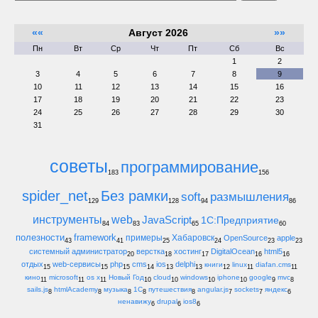
««
Август 2026
»»
Пн
Вт
Ср
Чт
Пт
Сб
Вс
1
2
3
4
5
6
7
8
9
10
11
12
13
14
15
16
17
18
19
20
21
22
23
24
25
26
27
28
29
30
31
советы
программирование
183
156
spider_net
Без рамки
soft
размышления
129
128
94
86
инструменты
web
JavaScript
1С:Предприятие
84
83
65
60
полезности
framework
примеры
Хабаровск
OpenSource
apple
43
41
25
24
23
23
системный администратор
верстка
хостинг
DigitalOcean
html5
20
18
17
16
16
отдых
web-сервисы
php
cms
ios
delphi
книги
linux
diafan.cms
15
15
15
14
13
13
12
11
11
кино
microsoft
os x
Новый Год
cloud
windows
iphone
google
mvc
11
11
11
10
10
10
10
9
8
sails.js
htmlAcademy
музыка
1С
путешествия
angular.js
sockets
яндекс
8
8
8
8
8
7
7
6
ненавижу
drupal
ios8
6
6
6