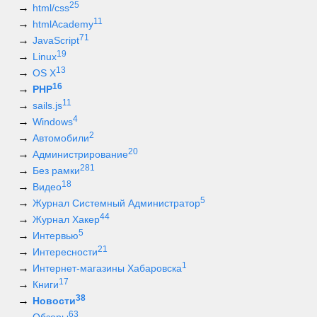
25
html/css
11
htmlAcademy
71
JavaScript
19
Linux
13
OS X
16
PHP
11
sails.js
4
Windows
2
Автомобили
20
Администрирование
281
Без рамки
18
Видео
5
Журнал Системный Администратор
44
Журнал Хакер
5
Интервью
21
Интересности
1
Интернет-магазины Хабаровска
17
Книги
38
Новости
63