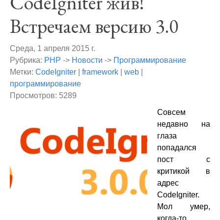
CodeIgniter жив!
Встречаем версию 3.0
Среда, 1 апреля 2015 г.
Рубрика:
PHP
->
Новости
->
Программирование
Метки:
CodeIgniter
|
framework
|
web
|
программирование
Просмотров: 5289
Совсем
недавно на
глаза
попадался
пост с
критикой в
адрес
CodeIgniter.
Мол умер,
когда-то