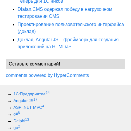
Теперь для 1С’ников
Diafan.CMS одержал победу в нагрузочном
тестировании CMS
Проектирование пользовательского интерфейса
(доклад)
Доклад. Angular.JS – фреймворк для создания
приложений на HTML/JS
Оставьте комментарий!
comments powered by HyperComments
64
1С:Предприятие
17
Angular.JS
4
ASP .NET MVC
6
c#
13
Delphi
2
go