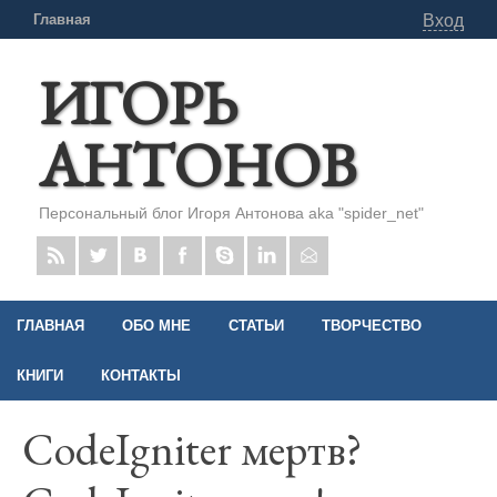
Главная
Вход
ИГОРЬ
АНТОНОВ
Персональный блог Игоря Антонова aka "spider_net"
ГЛАВНАЯ
ОБО МНЕ
СТАТЬИ
ТВОРЧЕСТВО
КНИГИ
КОНТАКТЫ
CodeIgniter мертв?