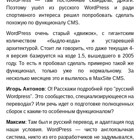
WordPress — там постоянные скандалы, дрязги.
Поэтому ушёл из русского WordPress и ради
спортивного интереса решил попробовать сделать
похожую по функционалу CMS.
WordPress очень старый «движок», с гигантским
количеством «быдло-кода» и устаревшей
архитектурой. Стоит ли говорить, что даже текущая 4-
я версия базируется на коде 1.5, вышедшего в 2005
году. То есть я пробовал сделать примерно такой же
функционал, только уже по нормальному. За
несколько месяцев это и вылилось в MaxSite CMS.
Игорь Антонов
: О! Расскажи подробней про "русский
Wordpress". Это сообщество, специализирующееся на
переводах? Или речь идет о подготовке полноценных
сборок с каким-то особенным функционалом?
Максим
: Там был и русский перевод, и адаптация под
наши условия. WordPress — чисто англоязычная
система, никто из его разработчиков не задумывался,