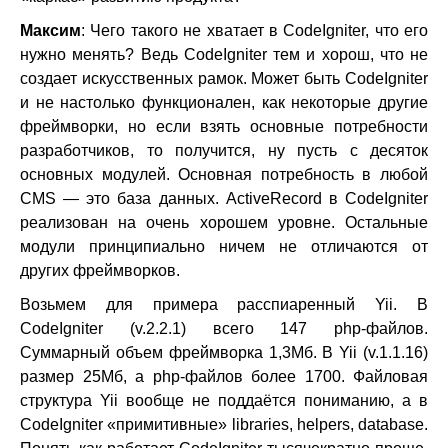
Максим
: Чего такого не хватает в CodeIgniter, что его
нужно менять? Ведь CodeIgniter тем и хорош, что не
создает искусственных рамок. Может быть CodeIgniter
и не настолько функционален, как некоторые другие
фреймворки, но если взять основные потребности
разработчиков, то получится, ну пусть с десяток
основных модулей. Основная потребность в любой
CMS — это база данных. ActiveRecord в CodeIgniter
реализован на очень хорошем уровне. Остальные
модули принципиально ничем не отличаются от
других фреймворков.
Возьмем для примера расспиаренный Yii. В
CodeIgniter (v.2.2.1) всего 147 php-файлов.
Суммарный объем фреймворка 1,3Мб. В Yii (v.1.1.16)
размер 25Мб, а php-файлов более 1700. Файловая
структура Yii вообще не поддаётся пониманию, а в
CodeIgniter «примитивные» libraries, helpers, database.