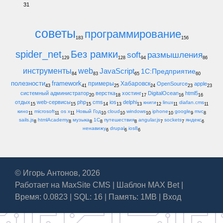
31
советы
программирование
183
156
spider_net
Без рамки
soft
размышления
129
128
94
86
инструменты
web
JavaScript
1С:Предприятие
84
83
65
60
полезности
framework
примеры
Хабаровск
OpenSource
apple
43
41
25
24
23
23
системный администратор
верстка
хостинг
DigitalOcean
html5
20
18
17
16
16
отдых
web-сервисы
php
cms
ios
delphi
книги
linux
diafan.cms
15
15
15
14
13
13
12
11
11
кино
microsoft
os x
Новый Год
cloud
windows
iphone
google
mvc
11
11
11
10
10
10
10
9
8
sails.js
htmlAcademy
музыка
1С
путешествия
angular.js
sockets
яндекс
8
8
8
8
8
7
7
6
ненавижу
drupal
ios8
6
6
6
© Игорь Антонов, 2026
Работает на
MaxSite CMS
|
Шаблон MAX Bet
|
Время: 0.0823 | SQL: 16 | Память: 1MB
|
Вход