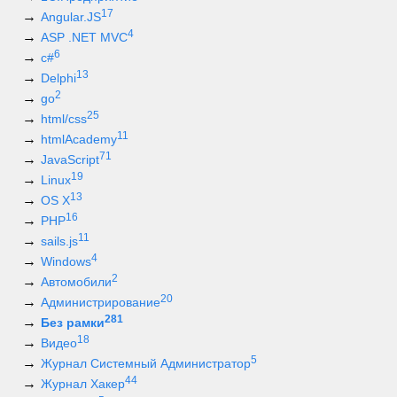
17
Angular.JS
4
ASP .NET MVC
6
c#
13
Delphi
2
go
25
html/css
11
htmlAcademy
71
JavaScript
19
Linux
13
OS X
16
PHP
11
sails.js
4
Windows
2
Автомобили
20
Администрирование
281
Без рамки
18
Видео
5
Журнал Системный Администратор
44
Журнал Хакер