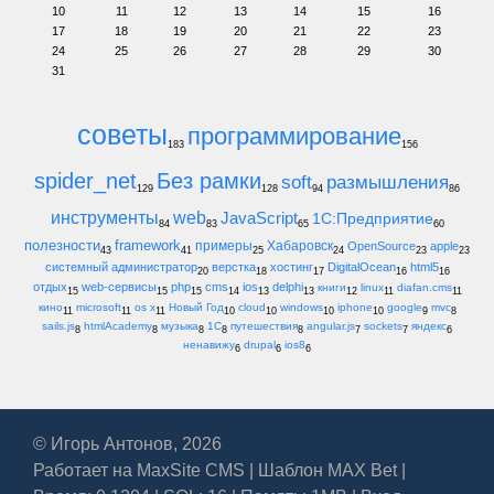
10
11
12
13
14
15
16
17
18
19
20
21
22
23
24
25
26
27
28
29
30
31
советы
программирование
183
156
spider_net
Без рамки
soft
размышления
129
128
94
86
инструменты
web
JavaScript
1С:Предприятие
84
83
65
60
полезности
framework
примеры
Хабаровск
OpenSource
apple
43
41
25
24
23
23
системный администратор
верстка
хостинг
DigitalOcean
html5
20
18
17
16
16
отдых
web-сервисы
php
cms
ios
delphi
книги
linux
diafan.cms
15
15
15
14
13
13
12
11
11
кино
microsoft
os x
Новый Год
cloud
windows
iphone
google
mvc
11
11
11
10
10
10
10
9
8
sails.js
htmlAcademy
музыка
1С
путешествия
angular.js
sockets
яндекс
8
8
8
8
8
7
7
6
ненавижу
drupal
ios8
6
6
6
© Игорь Антонов, 2026
Работает на
MaxSite CMS
|
Шаблон MAX Bet
|