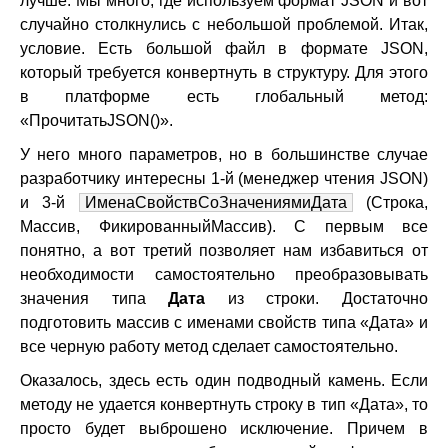
лучше. Мы много, где используем формат JSON и вот
случайно столкнулись с небольшой проблемой. Итак,
условие. Есть большой файл в формате JSON,
который требуется конвертнуть в структуру. Для этого
в платформе есть глобальный метод:
«ПрочитатьJSON()».
У него много параметров, но в большинстве случае
разработчику интересны 1-й (менеджер чтения JSON)
и 3-й
ИменаСвойствСоЗначениямиДата
(Строка,
Массив, ФикированныйМассив). С первым все
понятно, а вот третий позволяет нам избавиться от
необходимости самостоятельно преобразовывать
значения типа
Дата
из строки. Достаточно
подготовить массив с именами свойств типа «Дата» и
все черную работу метод сделает самостоятельно.
Оказалось, здесь есть один подводный камень. Если
методу не удается конвертнуть строку в тип «Дата», то
просто будет выброшено исключение. Причем в