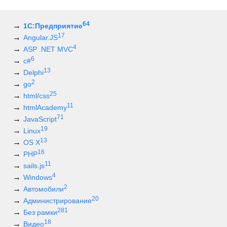
64
1С:Предприятие
17
Angular.JS
4
ASP .NET MVC
6
c#
13
Delphi
2
go
25
html/css
11
htmlAcademy
71
JavaScript
19
Linux
13
OS X
16
PHP
11
sails.js
4
Windows
2
Автомобили
20
Администрирование
281
Без рамки
18
Видео