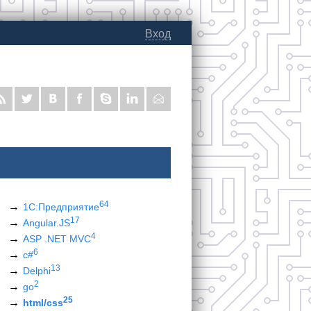
Вход
64
1С:Предприятие
17
Angular.JS
4
ASP .NET MVC
6
c#
13
Delphi
2
go
25
html/css