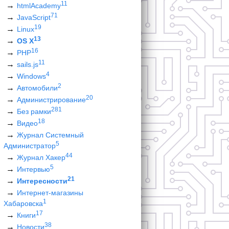
11
htmlAcademy
71
JavaScript
19
Linux
13
OS X
16
PHP
11
sails.js
4
Windows
2
Автомобили
20
Администрирование
281
Без рамки
18
Видео
Журнал Системный
5
Администратор
44
Журнал Хакер
5
Интервью
21
Интересности
Интернет-магазины
1
Хабаровска
17
Книги
38
Новости