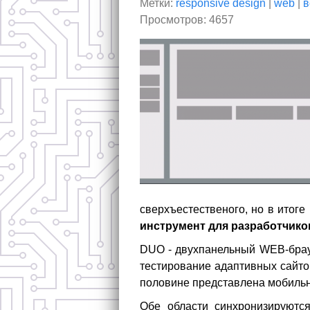
Метки:
responsive design
|
web
|
в
Просмотров: 4657
сверхъестественого, но в итог
инструмент для разработчико
DUO - двухпанельный WEB-брауз
тестирование адаптивных сайто
половине представлена мобильна
Обе области синхронизируютс