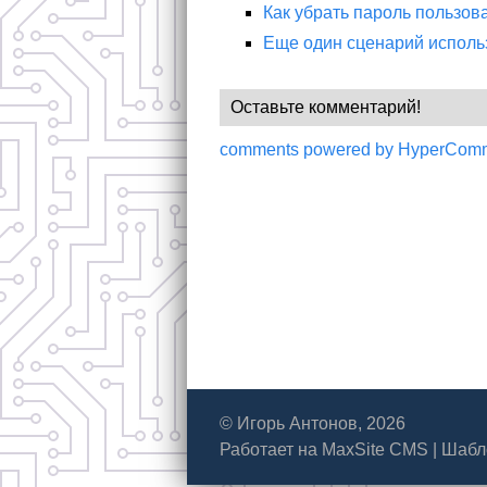
Как убрать пароль пользов
Еще один сценарий использ
Оставьте комментарий!
comments powered by HyperCom
© Игорь Антонов, 2026
Работает на
MaxSite CMS
|
Шабл