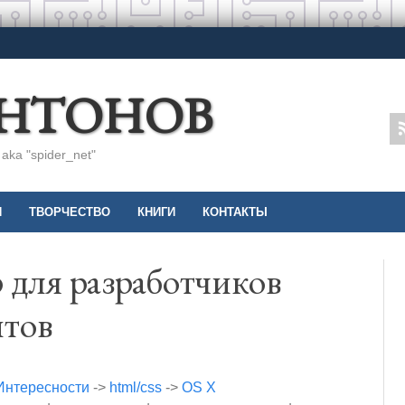
АНТОНОВ
ka "spider_net"
И
ТВОРЧЕСТВО
КНИГИ
КОНТАКТЫ
 для разработчиков
йтов
Интересности
->
html/css
->
OS X