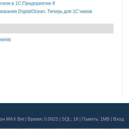
ателя в 1С:Предприятие 8
ования DigitalOcean. Теперь для 1С’ников
ments
он MAX Bet
| Время: 0.0925 | SQL: 16 | Память: 1MB
|
Вход