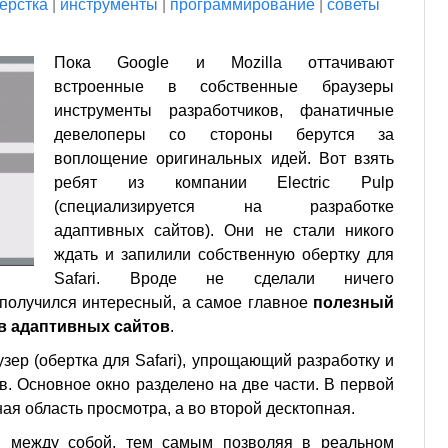
ерстка
|
инструменты
|
программирование
|
советы
Пока Google и Mozilla оттачивают
встроенные в собственные браузеры
инструменты разработчиков, фанатичные
девелоперы со стороны берутся за
воплощение оригинальных идей. Вот взять
ребят из компании Electric Pulp
(специализируется на разработке
адаптивных сайтов). Они не стали никого
ждать и запилили собственную обертку для
Safari. Вроде не сделали ничего
е получился интересный, а самое главное
полезный
в адаптивных сайтов
.
ер (обертка для Safari), упрощающий разработку и
в. Основное окно разделено на две части. В первой
я область просмотра, а во второй десктопная.
я между собой, тем самым позволяя в реальном