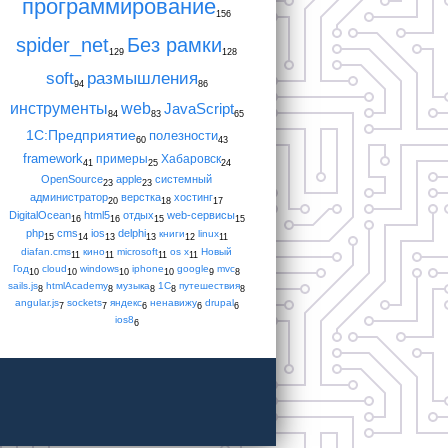
программирование
156
spider_net
Без рамки
129
128
soft
размышления
94
86
инструменты
web
JavaScript
84
83
65
1С:Предприятие
полезности
60
43
framework
примеры
Хабаровск
41
25
24
OpenSource
apple
системный
23
23
администратор
верстка
хостинг
20
18
17
DigitalOcean
html5
отдых
web-сервисы
16
16
15
15
php
cms
ios
delphi
книги
linux
15
14
13
13
12
11
diafan.cms
кино
microsoft
os x
Новый
11
11
11
11
Год
cloud
windows
iphone
google
mvc
10
10
10
10
9
8
sails.js
htmlAcademy
музыка
1С
путешествия
8
8
8
8
8
angular.js
sockets
яндекс
ненавижу
drupal
7
7
6
6
6
ios8
6