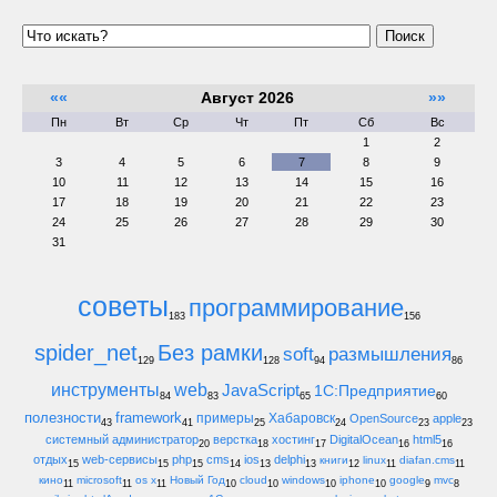
Поиск
««
Август 2026
»»
Пн
Вт
Ср
Чт
Пт
Сб
Вс
1
2
3
4
5
6
7
8
9
10
11
12
13
14
15
16
17
18
19
20
21
22
23
24
25
26
27
28
29
30
31
советы
программирование
183
156
spider_net
Без рамки
soft
размышления
129
128
94
86
инструменты
web
JavaScript
1С:Предприятие
84
83
65
60
полезности
framework
примеры
Хабаровск
OpenSource
apple
43
41
25
24
23
23
системный администратор
верстка
хостинг
DigitalOcean
html5
20
18
17
16
16
отдых
web-сервисы
php
cms
ios
delphi
книги
linux
diafan.cms
15
15
15
14
13
13
12
11
11
кино
microsoft
os x
Новый Год
cloud
windows
iphone
google
mvc
11
11
11
10
10
10
10
9
8