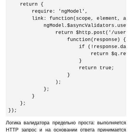
    return {

        require: 'ngModel',

        link: function(scope, element, att
            ngModel.$asyncValidators.usern
                return $http.post('/userna
                    function(response) {

                        if (!response.data
                            return $q.reje
                        }

                        return true;

                    }

                );

            };

        }

    };

});
Логика валидатора предельно проста: выполняется
HTTP запрос и на основании ответа принимается