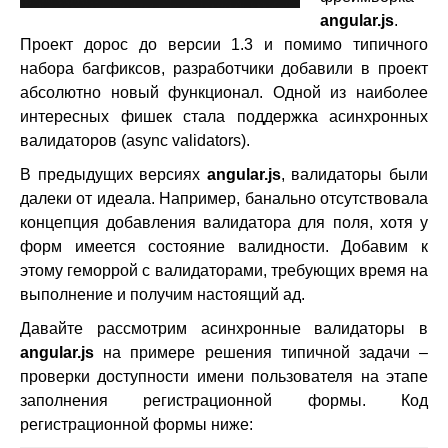
angular.js
.
Проект дорос до версии 1.3 и помимо типичного
набора багфиксов, разработчики добавили в проект
абсолютно новый функционал. Одной из наиболее
интересных фишек стала поддержка асинхронных
валидаторов (async validators).
В предыдущих версиях
angular.js
, валидаторы были
далеки от идеала. Например, банально отсутствовала
концепция добавления валидатора для поля, хотя у
форм имеется состояние валидности. Добавим к
этому геморрой с валидаторами, требующих время на
выполнение и получим настоящий ад.
Давайте рассмотрим асинхронные валидаторы в
angular.js
на примере решения типичной задачи –
проверки доступности имени пользователя на этапе
заполнения регистрационной формы. Код
регистрационной формы ниже: