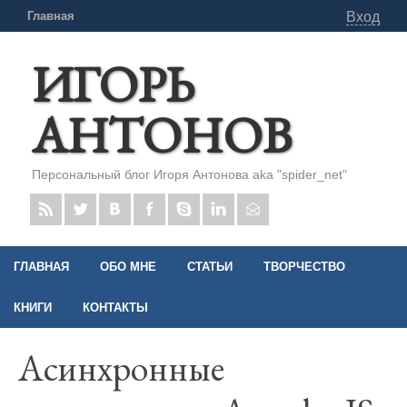
Главная
Вход
ИГОРЬ
АНТОНОВ
Персональный блог Игоря Антонова aka "spider_net"
ГЛАВНАЯ
ОБО МНЕ
СТАТЬИ
ТВОРЧЕСТВО
КНИГИ
КОНТАКТЫ
Асинхронные