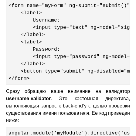
<form name="myForm" ng-submit="submit()">

    <label>

        Username:

        <input type="text" ng-model="signu
    </label>

    <label>

        Password:

        <input type="password" ng-model="s
    </label>

    <button type="submit" ng-disabled="myF
</form>
Сразу обращаю ваше внимание на валидатор
username-validator
. Это кастомная директива,
выполняющая запрос к back-end’у с целью проверки
существования имени пользователя. Ее код приведен
ниже:
angular.module('myModule').directive('user