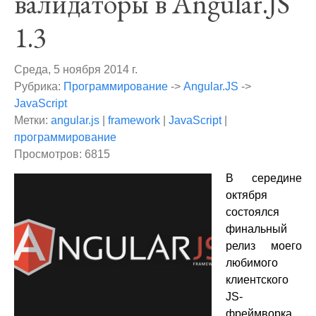
валидаторы в Angular.JS
1.3
Среда, 5 ноября 2014 г.
Рубрика:
Программирование
->
Angular.JS
->
JavaScript
Метки:
angular.js
|
framework
|
JavaScript
|
программирование
Просмотров: 6815
В середине
октября
состоялся
финальный
релиз моего
любимого
клиентского
JS-
фреймворка