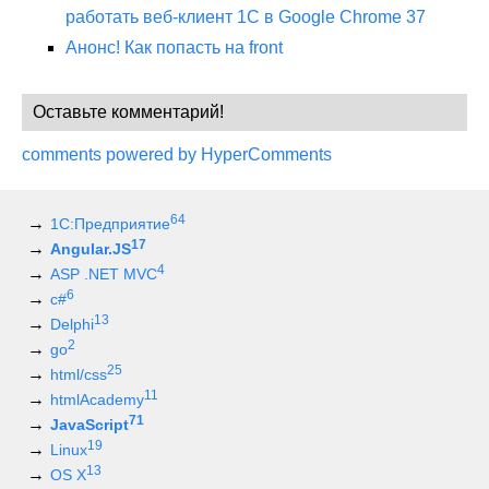
работать веб-клиент 1С в Google Chrome 37
Анонс! Как попасть на front
Оставьте комментарий!
comments powered by HyperComments
64
1С:Предприятие
17
Angular.JS
4
ASP .NET MVC
6
c#
13
Delphi
2
go
25
html/css
11
htmlAcademy
71
JavaScript
19
Linux
13
OS X