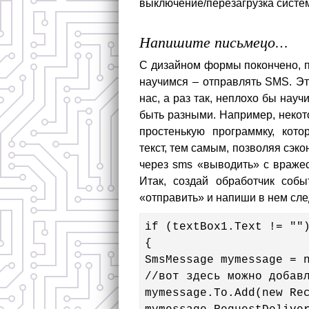
выключение/перезагрузка систе
Напишите письмецо…
С дизайном формы покончено, п
научимся – отправлять SMS. Э
нас, а раз так, неплохо бы нау
быть разными. Например, некот
простенькую программку, кото
текст, тем самым, позволяя сэк
через sms «выводить» с враже
Итак, создай обработчик соб
«отправить» и напиши в нем сл
if (textBox1.Text != "")
{

SmsMessage mymessage = n
//вот здесь можно добавл
mymessage.To.Add(new Rec