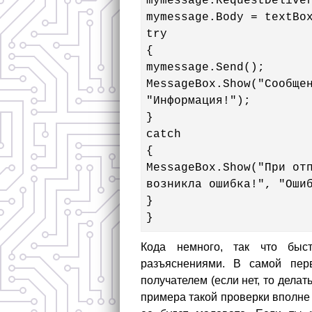
mymessage.RequestDeliver
mymessage.Body = textBox
try

{

mymessage.Send();

MessageBox.Show("Сообщен
"Информация!");

}

catch

{

MessageBox.Show("При отп
возникла ошибка!", "Ошиб
}

}
Кода немного, так что быс
разъяснениями. В самой пер
получателем (если нет, то делат
примера такой проверки вполне