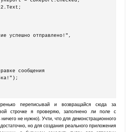
yReport = cbReport.Checked;

2.Text;

ие успешно отправлено!", 

равке сообщения 

ка!");

тренько переписывай и возвращайся сюда за
вой строчке я проверяю, заполнено ли поле с
ь ничего не нужно). Учти, что для демонстрационного
 достаточно, но для создания реального приложения