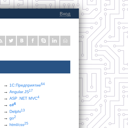
Вход
64
1С:Предприятие
17
Angular.JS
4
ASP .NET MVC
6
c#
13
Delphi
2
go
25
html/css