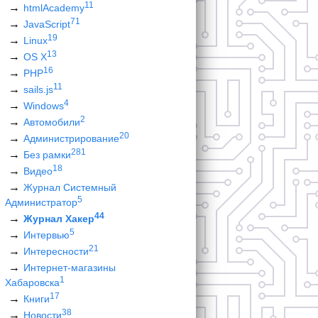
11
htmlAcademy
71
JavaScript
19
Linux
13
OS X
16
PHP
11
sails.js
4
Windows
2
Автомобили
20
Администрирование
281
Без рамки
18
Видео
Журнал Системный
5
Администратор
44
Журнал Хакер
5
Интервью
21
Интересности
Интернет-магазины
1
Хабаровска
17
Книги
38
Новости