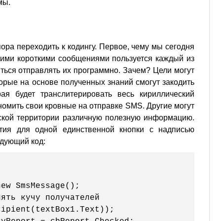
мы.
ора переходить к кодингу. Первое, чему мы сегодня
тими короткими сообщениями пользуется каждый из
читься отправлять их программно. Зачем? Цели могут
орые на основе полученных знаний смогут закодить
рая будет транслитерировать весь кириллический
ономить свои кровные на отправке SMS. Другие могут
ской территории различную полезную информацию.
ытия для одной единственной кнопки с надписью
едующий код:


ew SmsMessage();

ять кучу получателей

ipient(textBox1.Text));
