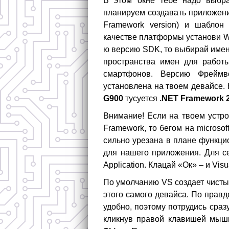
В этом окне тебе надо выбр
планируем создавать приложени
Framework version) и шаблон
качестве платформы установи Wi
ю версию SDK, то выбирай имен
пространства имен для работ
смартфонов. Версию Фреймво
установлена на твоем девайсе.
G900
тусуется
.NET Framework 2
Внимание! Если на твоем устро
Framework, то бегом на microso
сильно урезана в плане функци
для нашего приложения. Для с
Application. Клацай «Ок» – и Vis
По умолчанию VS создает чисты
этого самого девайса. По правд
удобно, поэтому потрудись сраз
кликнув правой клавишей мыш