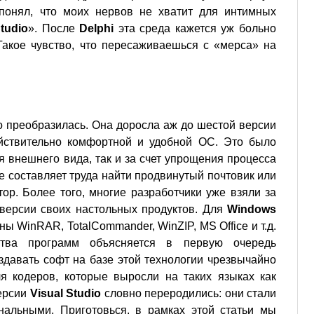
понял, что моих нервов не хватит для интимных
Studio
». После
Delphi
эта среда кажется уж больно
Такое чувство, что пересаживаешься с «мерса» на
 преобразилась. Она доросла аж до шестой версии
йствительно комфортной и удобной ОС. Это было
ия внешнего вида, так и за счет упрощения процесса
е составляет труда найти продвинутый почтовик или
ор. Более того, многие разработчики уже взяли за
версии своих настольных продуктов. Для
Windows
ы WinRAR, TotalCommander, WinZIP, MS Office и т.д.
ства программ объясняется в первую очередь
давать софт на базе этой технологии чрезвычайно
я кодеров, которые выросли на таких языках как
версии
Visual Studio
словно переродились: они стали
альными. Приготовься, в рамках этой статьи мы