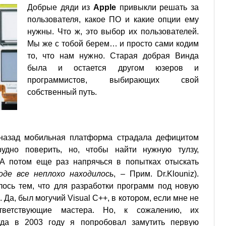
Добрые дяди из
Apple
привыкли решать за
пользователя, какое ПО и какие опции ему
нужны. Что ж, это выбор их пользователей.
Мы же с тобой берем… и просто сами кодим
то, что нам нужно. Старая добрая Винда
была и остается другом юзеров и
программистов, выбирающих свой
собственный путь.
 назад мобильная платформа страдала дефицитом
рудно поверить, но, чтобы найти нужную тулзу,
 А потом еще раз напрячься в попытках отыскать
оде все неплохо находилось
, – Прим. Dr.Klouniz).
лось тем, что для разработки программ под новую
Да, был могучий Visual C++, в котором, если мне не
тветствующие мастера. Но, к сожалению, их
гда в 2003 году я попробовал замутить первую