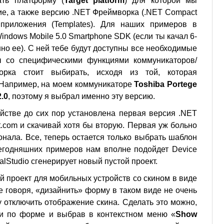
ать платформу (
Target platform
) для которой мы
е, а также версию .NET Фреймворка (.NET Compact
 приложения (Templates). Для наших примеров в
ndows Mobile 5.0 Smartphone SDK (если ты качал 6-
но ее). С ней тебе будут доступны все необходимые
ы со специфическими функциями коммуникаторов/
рка стоит выбирать, исходя из той, которая
 Например, на моем коммуникаторе
Toshiba Portege
.0
, поэтому я выбрал именно эту версию.
йстве до сих пор установлена первая версия .NET
ft.com и скачивай хотя бы вторую. Первая уж больно
онала. Все, теперь остается только выбрать шаблон
егодняшних примеров нам вполне подойдет Device
ualStudio сгенерирует новый пустой проект.
й проект для мобильных устройств со скином в виде
е говоря, «дизайнить» форму в таком виде не очень
у отключить отображение скина. Сделать это можно,
и по форме и выбрав в контекстном меню «
Show