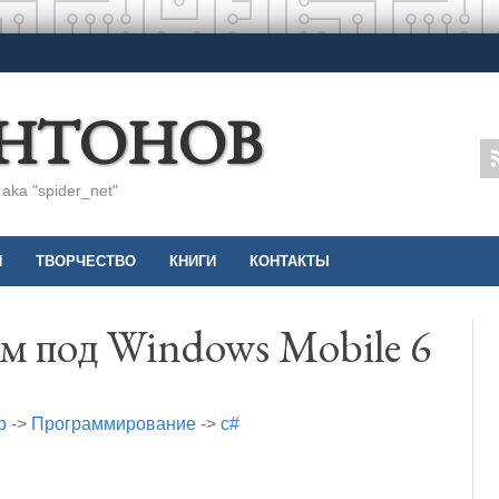
АНТОНОВ
ka "spider_net"
И
ТВОРЧЕСТВО
КНИГИ
КОНТАКТЫ
 под Windows Mobile 6
р
->
Программирование
->
c#