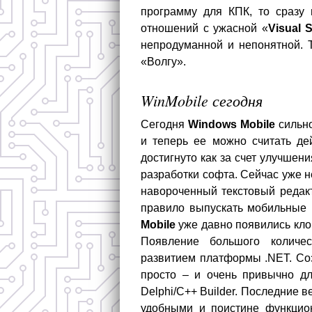
программу для КПК, то сразу 
отношений с ужасной «
Visual 
непродуманной и непонятной. 
«Волгу».
WinMobile сегодня
Сегодня
Windows Mobile
сильно
и теперь ее можно считать де
достигнуто как за счет улучшен
разработки софта. Сейчас уже н
навороченный текстовый редакт
правило выпускать мобильные 
Mobile
уже давно появились клон
Появление большого количе
развитием платформы .NET. Соз
просто – и очень привычно дл
Delphi/C++ Builder. Последние 
удобными и поистине функцион