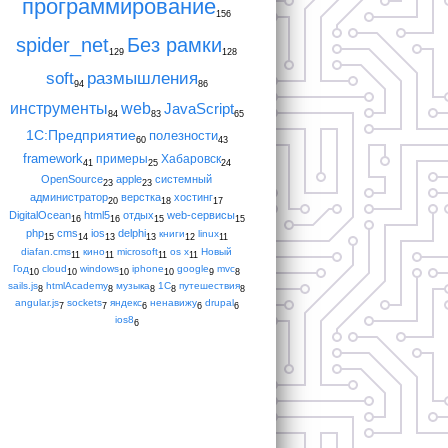
программирование
156
spider_net
Без рамки
129
128
soft
размышления
94
86
инструменты
web
JavaScript
84
83
65
1С:Предприятие
полезности
60
43
framework
примеры
Хабаровск
41
25
24
OpenSource
apple
системный
23
23
администратор
верстка
хостинг
20
18
17
DigitalOcean
html5
отдых
web-сервисы
16
16
15
15
php
cms
ios
delphi
книги
linux
15
14
13
13
12
11
diafan.cms
кино
microsoft
os x
Новый
11
11
11
11
Год
cloud
windows
iphone
google
mvc
10
10
10
10
9
8
sails.js
htmlAcademy
музыка
1С
путешествия
8
8
8
8
8
angular.js
sockets
яндекс
ненавижу
drupal
7
7
6
6
6
ios8
6