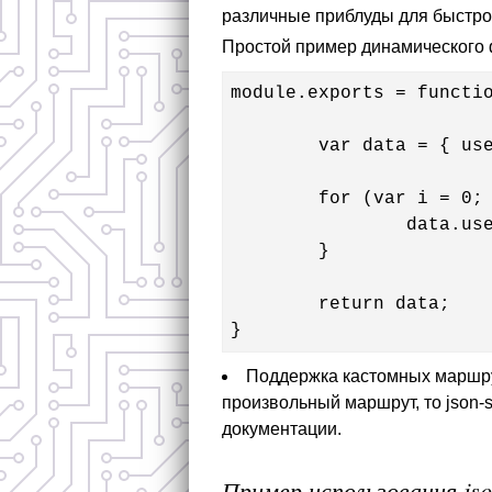
различные приблуды для быстр
Простой пример динамического
module.exports = functio
	var data = { users: [] }

	for (var i = 0; i < 1000; i++) {

		data.users.push( { id: i, name: 'userok' + i, age: i } )		

	}

	return data;

}
Поддержка кастомных маршрут
произвольный маршрут, то json-s
документации.
Пример использования jso