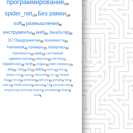
программирование
156
spider_net
Без рамки
129
128
soft
размышления
94
86
инструменты
web
JavaScript
84
83
65
1С:Предприятие
полезности
60
43
framework
примеры
Хабаровск
41
25
24
OpenSource
apple
системный
23
23
администратор
верстка
хостинг
20
18
17
DigitalOcean
html5
отдых
web-сервисы
16
16
15
15
php
cms
ios
delphi
книги
linux
15
14
13
13
12
11
diafan.cms
кино
microsoft
os x
Новый
11
11
11
11
Год
cloud
windows
iphone
google
mvc
10
10
10
10
9
8
sails.js
htmlAcademy
музыка
1С
путешествия
8
8
8
8
8
angular.js
sockets
яндекс
ненавижу
drupal
7
7
6
6
6
ios8
6