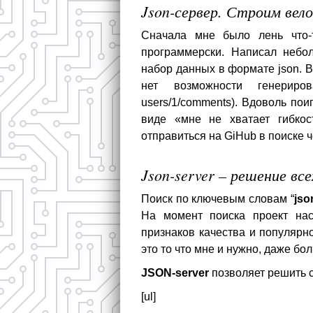
Json-сервер. Строим вел
Сначала мне было лень что-
программерски. Написал небол
набор данных в формате json. 
нет возможности генериро
users/1/comments). Вдоволь по
виде «мне не хватает гибко
отправиться на GiHub в поиске ч
Json-server – решение вс
Поиск по ключевым словам “
jso
На момент поиска проект нас
признаков качества и популярн
это то что мне и нужно, даже бо
JSON-server
позволяет решить с
[ul]