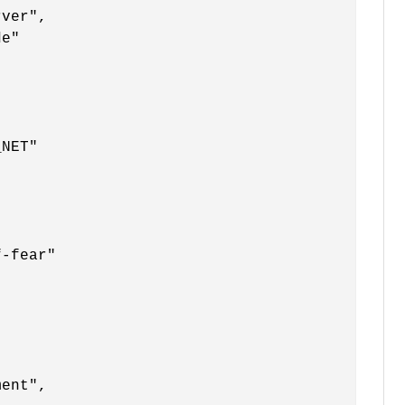
ver",

e"

NET"

-fear"

ent",
