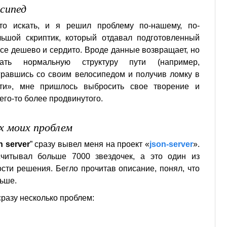
осипед
то искать, и я решил проблему по-нашему, по-
ьшой скриптик, который отдавал подготовленный
Все дешево и сердито. Вроде данные возвращает, но
вать нормальную структуру пути (например,
игравшись со своим велосипедом и получив ломку в
сти», мне пришлось выбросить свое творение и
его-то более продвинутого.
ех моих проблем
n server
” сразу вывел меня на проект «
json-server
».
читывал больше 7000 звездочек, а это один из
ости решения. Бегло прочитав описание, понял, что
льше.
разу несколько проблем: