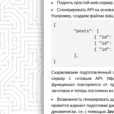
Поднять простой web-сервер.
Сгенерировать API на основан
Например, создаем файлик data
{

	"posts": [

		{ "id": 1, "title": "this is first post", "body": "Текст поста", "author": "Игорь Антонов"},

		{ "id": 1, "title": "this is first post", "body": "Текст поста", "author": "Игорь Антонов"},

		{ "id": 1, "title": "this is first post", "body": "Текст поста", "author": "Игорь Антонов"}

	],

}
Скармливаем подготовленный
сервер с готовым API: http:/
функционал повторяется от пр
заготовок и теперь постоянно их
Возможность генерировать да
нравится вариант подготовки да
динамически, т.е. с помощью
Jav