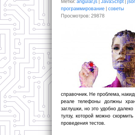
Метки:
angular.js
|
JavaScript
|
jso
программирование
|
советы
Просмотров: 29878
справочник. Не проблема, накид
реале телефоны должны хран
заглушки, но это удобно далеко
тулзу, которой можно скормить
проведения тестов.