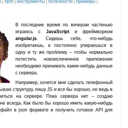
n
|
npm
|
инструменты
|
полезности
|
примеры
|
В последние время по вечерам частенько
играюсь с
JavaScript
и фреймворком
angular.js
. Сидишь себе, что-нибудь
изобретаешь, и постоянно упираешься в
одну и ту же проблему – чтобы нормально
потестить новоиспеченное приложение
необходимо принимать какие-нибудь данные
с сервера.
Например, хочется мне сделать телефонный
ываю структуру, пишу JS и все бы хорошо, но ведь в
иться на сервере. Пока сервера нет – создаю
 не всегда. Как было бы хорошо иметь какую-нибудь
 файл в json формате и получить готовое API для