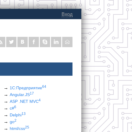
Вход
64
1С:Предприятие
17
Angular.JS
4
ASP .NET MVC
6
c#
13
Delphi
2
go
25
html/css