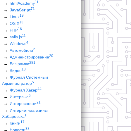
11
htmlAcademy
71
JavaScript
19
Linux
13
OS X
16
PHP
11
sails.js
4
Windows
2
Автомобили
20
Администрирование
281
Без рамки
18
Видео
Журнал Системный
5
Администратор
44
Журнал Хакер
5
Интервью
21
Интересности
Интернет-магазины
1
Хабаровска
17
Книги
38
Новости