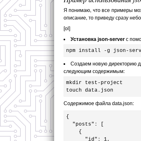
Я понимаю, что все примеры мож
описание, то приведу сразу неб
[ol]
Установка json-server
с помо
npm install -g json-ser
Создаем новую директорию дл
следующим содержимым:
mkdir test-project

touch data.json
Содержимое файла data.json:
{

  "posts": [

    {

      "id": 1,
