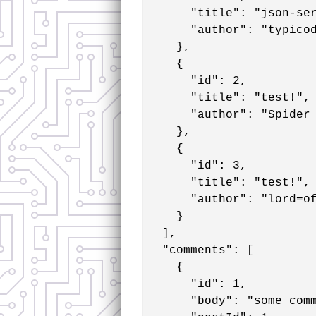
      "title": "json-ser
      "author": "typicod
    },

    {

      "id": 2,

      "title": "test!",

      "author": "Spider_
    },

    {

      "id": 3,

      "title": "test!",

      "author": "lord=of
    }

  ],

  "comments": [

    {

      "id": 1,

      "body": "some comm