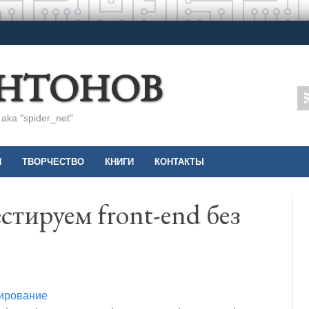
АНТОНОВ
ka "spider_net"
И
ТВОРЧЕСТВО
КНИГИ
КОНТАКТЫ
естируем front-end без
ирование