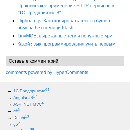
Практическое применение HTTP-сервисов в
"1С:Предприятие 8"
clipboard.js. Как скопировать текст в буфер
обмена без помощи Flash
TinyMCE, вырезанные теги и ненужные <p>
Какой язык программирования учить первым
Оставьте комментарий!
comments powered by HyperComments
64
1С:Предприятие
17
Angular.JS
4
ASP .NET MVC
6
c#
13
Delphi
2
go
25