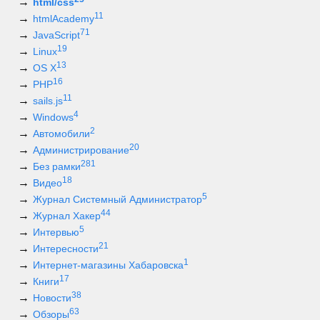
html/css
11
htmlAcademy
71
JavaScript
19
Linux
13
OS X
16
PHP
11
sails.js
4
Windows
2
Автомобили
20
Администрирование
281
Без рамки
18
Видео
5
Журнал Системный Администратор
44
Журнал Хакер
5
Интервью
21
Интересности
1
Интернет-магазины Хабаровска
17
Книги
38
Новости
63
Обзоры