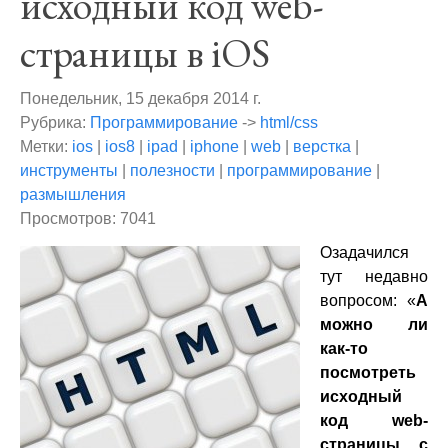
исходный код web-
страницы в iOS
Понедельник, 15 декабря 2014 г.
Рубрика:
Программирование
->
html/css
Метки:
ios
|
ios8
|
ipad
|
iphone
|
web
|
верстка
|
инструменты
|
полезности
|
программирование
|
размышления
Просмотров: 7041
Озадачился
тут недавно
вопросом: «
А
можно ли
как-то
посмотреть
исходный
код web-
страницы с