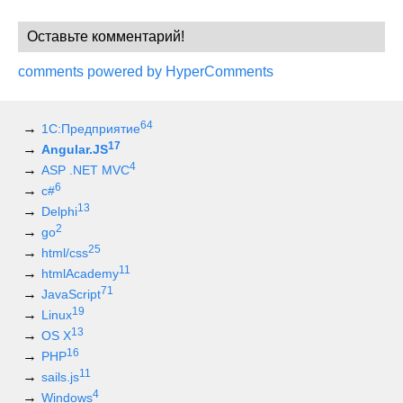
Оставьте комментарий!
comments powered by HyperComments
64
1С:Предприятие
17
Angular.JS
4
ASP .NET MVC
6
c#
13
Delphi
2
go
25
html/css
11
htmlAcademy
71
JavaScript
19
Linux
13
OS X
16
PHP
11
sails.js
4
Windows