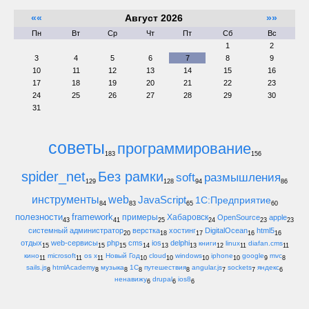
««
Август 2026
»»
Пн
Вт
Ср
Чт
Пт
Сб
Вс
1
2
3
4
5
6
7
8
9
10
11
12
13
14
15
16
17
18
19
20
21
22
23
24
25
26
27
28
29
30
31
советы
программирование
183
156
spider_net
Без рамки
soft
размышления
129
128
94
86
инструменты
web
JavaScript
1С:Предприятие
84
83
65
60
полезности
framework
примеры
Хабаровск
OpenSource
apple
43
41
25
24
23
23
системный администратор
верстка
хостинг
DigitalOcean
html5
20
18
17
16
16
отдых
web-сервисы
php
cms
ios
delphi
книги
linux
diafan.cms
15
15
15
14
13
13
12
11
11
кино
microsoft
os x
Новый Год
cloud
windows
iphone
google
mvc
11
11
11
10
10
10
10
9
8
sails.js
htmlAcademy
музыка
1С
путешествия
angular.js
sockets
яндекс
8
8
8
8
8
7
7
6
ненавижу
drupal
ios8
6
6
6