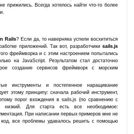
 не прижились. Всегда хотелось найти что-то более
и.
n Rails
? Если да, то наверняка успели восхититься
работке приложений. Так вот, разработчики
sails.js
того фреймворка и с этим настроением попытались
лько на JavaScript. Результатом стал достаточно
трое создание сервисов фреймворк с морским
тые инструменты и постепенное наращивание
дует этому принципу: сначала рабочий инструмент,
тому порог вхождения в sails.js (по сравнению с
но низкий. Для старта есть все необходимое:
ументация. При написании первых примеров мне не
 код, все проблемы удавалось решить с помощью