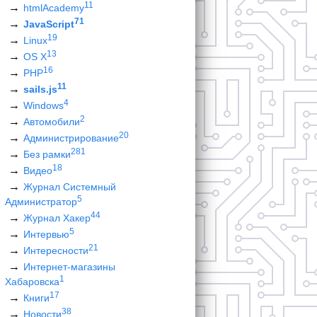
11
htmlAcademy
71
JavaScript
19
Linux
13
OS X
16
PHP
11
sails.js
4
Windows
2
Автомобили
20
Администрирование
281
Без рамки
18
Видео
Журнал Системный
5
Администратор
44
Журнал Хакер
5
Интервью
21
Интересности
Интернет-магазины
1
Хабаровска
17
Книги
38
Новости