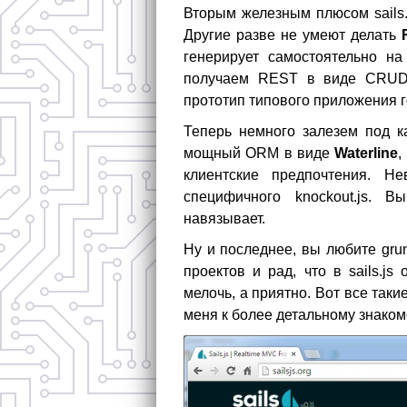
Вторым железным плюсом sails.
Другие разве не умеют делать
генерирует самостоятельно н
получаем REST в виде CRUD, 
прототип типового приложения г
Теперь немного залезем под к
мощный ORM в виде
Waterline
,
клиентские предпочтения. Не
специфичного knockout.js. 
навязывает.
Ну и последнее, вы любите grun
проектов и рад, что в sails.js
мелочь, а приятно. Вот все таки
меня к более детальному знакомст