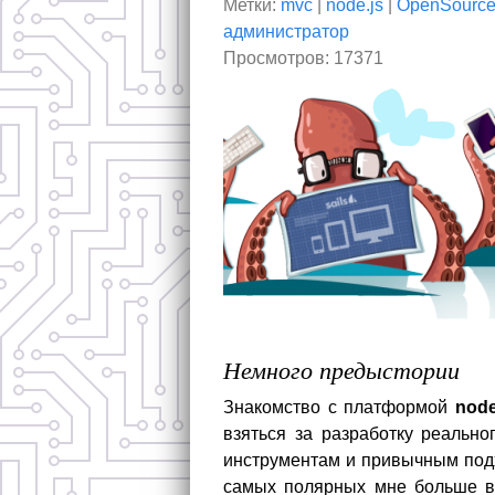
Метки:
mvc
|
node.js
|
OpenSourc
администратор
Просмотров: 17371
Немного предыстории
Знакомство с платформой
node
взяться за разработку реальн
инструментам и привычным по
самых полярных мне больше вс