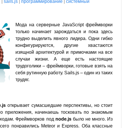
e
|
sails.js
|
программирование
|
системный
Мода на серверные JavaScript фреймворки
только начинает зарождаться и пока здесь
трудно выделить явного лидера. Одни гибко
конфигурируются, другие хвастаются
изящной архитектурой и примочками на все
случаи жизни. А еще есть настоящие
трудоголики – фреймворки, готовые взять на
себя рутинную работу. Sails.js – один из таких
трудяг.
.js
открывает сумасшедшие перспективы, но стоит
ого приложения, начинаешь тосковать по знакомым
дходам. Фреймворков под
node.js
было не много. Из
его понравились Meteor и Express. Оба классные