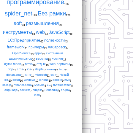
программирование
156
spider_net
Без рамки
129
128
soft
размышления
94
86
инструменты
web
JavaScript
84
83
65
1С:Предприятие
полезности
60
43
framework
примеры
Хабаровск
41
25
24
OpenSource
apple
системный
23
23
администратор
верстка
хостинг
20
18
17
DigitalOcean
html5
отдых
web-сервисы
16
16
15
15
php
cms
ios
delphi
книги
linux
15
14
13
13
12
11
diafan.cms
кино
microsoft
os x
Новый
11
11
11
11
Год
cloud
windows
iphone
google
mvc
10
10
10
10
9
8
sails.js
htmlAcademy
музыка
1С
путешествия
8
8
8
8
8
angular.js
sockets
яндекс
ненавижу
drupal
7
7
6
6
6
ios8
6