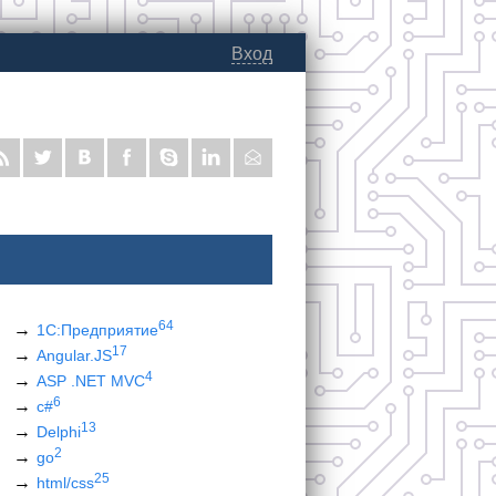
Вход
64
1С:Предприятие
17
Angular.JS
4
ASP .NET MVC
6
c#
13
Delphi
2
go
25
html/css