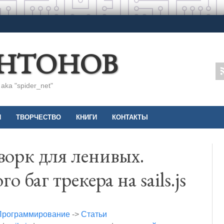
АНТОНОВ
ka "spider_net"
И
ТВОРЧЕСТВО
КНИГИ
КОНТАКТЫ
мворк для ленивых.
 баг трекера на sails.js
Программирование
->
Статьи