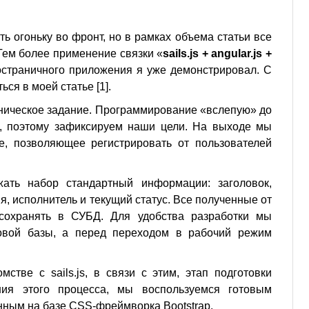
ь огоньку во фронт, но в рамках объема статьи все
Тем более применение связки «
sails.js + angular.js +
остраничного приложения я уже демонстрировал. С
ся в моей статье [1].
ническое задание. Программирование «вслепую» до
, поэтому зафиксируем наши цели. На выходе мы
е, позволяющее регистрировать от пользователей
ать набор стандартный информации: заголовок,
, исполнитель и текущий статус. Все полученные от
сохранять в СУБД. Для удобства разработки мы
овой базы, а перед переходом в рабочий режим
мстве с sails.js, в связи с этим, этап подготовки
ния этого процесса, мы воспользуемся готовым
нным на базе CSS-фреймворка Bootstrap.