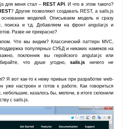
js для меня стал –
REST API
. И что в этом такого?
REST
? Другие позволяют создавать REST, а sails.js
а основании моделей. Описываем модель и сразу
поиска и т.д. Добавляем на фронт angular.js и
отов. Разве не прекрасно?
апом. Что мы видим? Классический паттерн MVC,
 поддержка популярных СУБД и никаких намеков на
важно, поклонник вы геройского angular.js или
Выбирайте, что душе угодно,
sails.js
ничего не
t? Я вот как-то к нему привык при разработке web-
 он уже настроен и готов к работе. Как говориться
е, небольшие, казалось бы, мелочи, в итоге склонили
ву с sails.js.