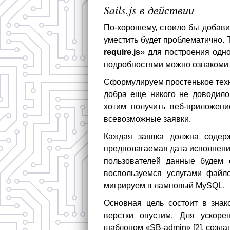
Sails.js в действии
По-хорошему, стоило бы добавит
уместить будет проблематично. 
require.js
» для построения одн
подробностями можно ознакомить
Сформулируем простенькое тех
добра еще никого не доводило
хотим получить веб-приложени
всевозможные заявки.
Каждая заявка должна содерж
предполагаемая дата исполнения
пользователей данные будем 
воспользуемся услугами файл
мигрируем в ламповый MySQL.
Основная цель состоит в знако
верстки опустим. Для ускоре
шаблоном «SB-admin» [2], созда