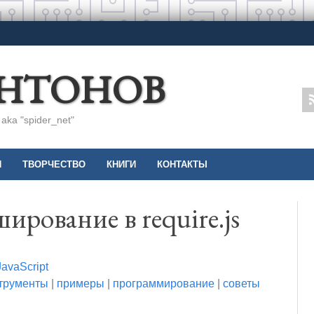
АНТОНОВ
ka "spider_net"
И
ТВОРЧЕСТВО
КНИГИ
КОНТАКТЫ
рование в require.js
JavaScript
трументы
|
примеры
|
программирование
|
советы