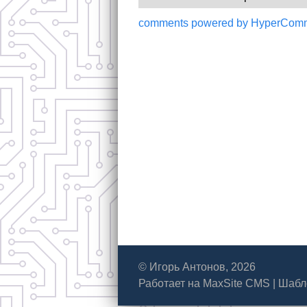
comments powered by HyperCom
© Игорь Антонов, 2026
Работает на
MaxSite CMS
|
Шабл