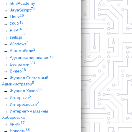
11
htmlAcademy
71
JavaScript
19
Linux
13
OS X
16
PHP
11
sails.js
4
Windows
2
Автомобили
20
Администрирование
281
Без рамки
18
Видео
Журнал Системный
5
Администратор
44
Журнал Хакер
5
Интервью
21
Интересности
Интернет-магазины
1
Хабаровска
17
Книги
38
Новости