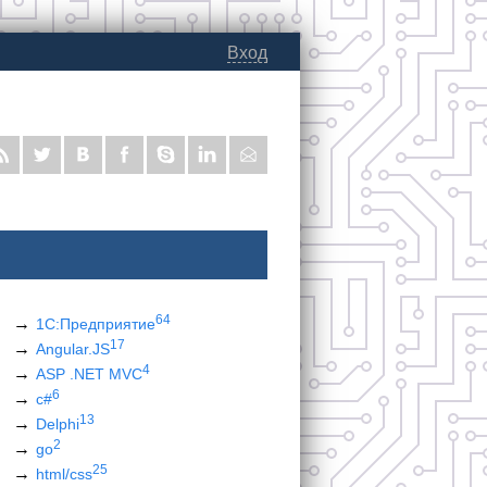
Вход
64
1С:Предприятие
17
Angular.JS
4
ASP .NET MVC
6
c#
13
Delphi
2
go
25
html/css