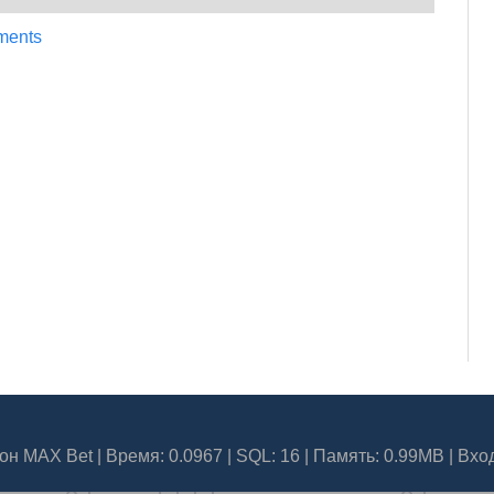
ments
он MAX Bet
| Время: 0.0967 | SQL: 16 | Память: 0.99MB
|
Вхо