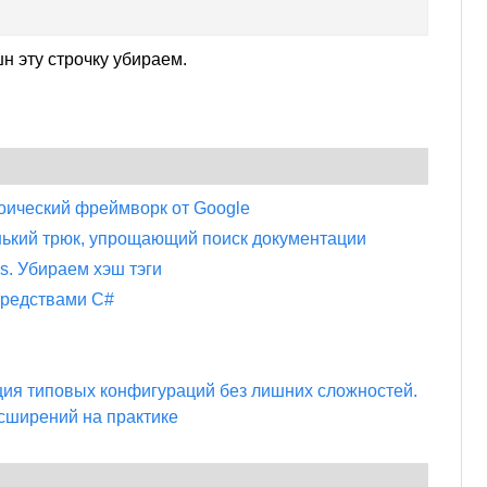
н эту строчку убираем.
роический фреймворк от Google
нький трюк, упрощающий поиск документации
s. Убираем хэш тэги
средствами C#
ция типовых конфигураций без лишних сложностей.
сширений на практике