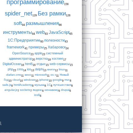
программирование
156
spider_net
Без рамки
129
128
soft
размышления
94
86
инструменты
web
JavaScript
84
83
65
1С:Предприятие
полезности
60
43
framework
примеры
Хабаровск
41
25
24
OpenSource
apple
системный
23
23
администратор
верстка
хостинг
20
18
17
DigitalOcean
html5
отдых
web-сервисы
16
16
15
15
php
cms
ios
delphi
книги
linux
15
14
13
13
12
11
diafan.cms
кино
microsoft
os x
Новый
11
11
11
11
Год
cloud
windows
iphone
google
mvc
10
10
10
10
9
8
sails.js
htmlAcademy
музыка
1С
путешествия
8
8
8
8
8
angular.js
sockets
яндекс
ненавижу
drupal
7
7
6
6
6
ios8
6
д