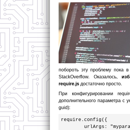
побороть эту проблему пока в
StackOverflow. Оказалось,
из
require.js
достаточно просто.
При конфигурировании requi
дополнительного параметра с у
guid):
require.config({

	urlArgs: "myparam=" + (new Date()).getTime()
