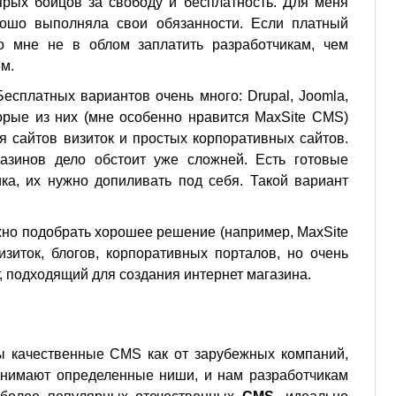
ярых бойцов за свободу и бесплатность. Для меня
рошо выполняла свои обязанности. Если платный
о мне не в облом заплатить разработчикам, чем
м.
есплатных вариантов очень много: Drupal, Joomla,
оторые из них (мне особенно нравится MaxSite CMS)
я сайтов визиток и простых корпоративных сайтов.
азинов дело обстоит уже сложней. Есть готовые
ика, их нужно допиливать под себя. Такой вариант
но подобрать хорошее решение (например, MaxSite
зиток, блогов, корпоративных порталов, но очень
, подходящий для создания интернет магазина.
 качественные CMS как от зарубежных компаний,
занимают определенные ниши, и нам разработчикам