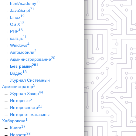
11
htmlAcademy
71
JavaScript
19
Linux
13
OS X
16
PHP
11
sails.js
4
Windows
2
Автомобили
20
Администрирование
281
Без рамки
18
Видео
Журнал Системный
5
Администратор
44
Журнал Хакер
5
Интервью
21
Интересности
Интернет-магазины
1
Хабаровска
17
Книги
38
Новости