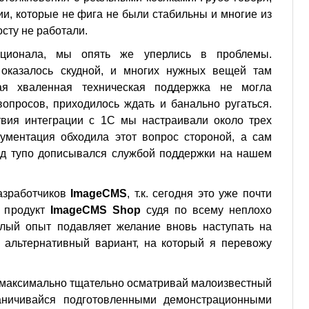
и, которые не фига не были стабильны и многие из
сту не работали.
кционала, мы опять же уперлись в проблемы.
оказалось скудной, и многих нужных вещей там
я хваленная техническая поддержка не могла
опросов, приходилось ждать и банально ругаться.
вия интеграции с 1С мы настраивали около трех
кументация обходила этот вопрос стороной, а сам
Код тупо дописывался службой поддержки на нашем
разработчиков
ImageCMS
, т.к. сегодня это уже почти
х продукт
ImageCMS Shop
судя по всему неплохо
лый опыт подавляет желание вновь наступать на
й альтернативный вариант, на который я перевожу
– максимально тщательно осматривай малоизвестный
аничивайся подготовленными демонстрационными