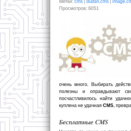
Метки:
cms
|
diafan.cms
|
image.c
Просмотров: 6051
очень много. Выбирать действ
полезны и оправдывают св
посчастливилось найти удачн
куплена не удачная
CMS
, превр
Бесплатные CMS