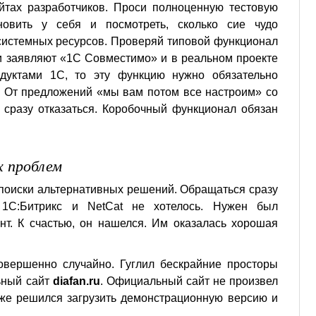
йтах разработчиков. Проси полноценную тестовую
новить у себя и посмотреть, сколько сие чудо
системных ресурсов. Проверяй типовой функционал
и заявляют «1С Совместимо» и в реальном проекте
одуктами 1С, то эту функцию нужно обязательно
. От предложений «мы вам потом все настроим» со
 сразу отказаться. Коробочный функционал обязан
х проблем
поиски альтернативных решений. Обращаться сразу
1С:Битрикс и NetCat не хотелось. Нужен был
нт. К счастью, он нашелся. Им оказалась хорошая
совершенно случайно. Гуглил бескрайние просторы
ьный сайт
diafan.ru
. Официальный сайт не произвел
 же решился загрузить демонстрационную версию и