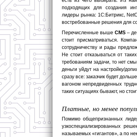
есть из чего выбирать. Из н
подходящих для создания инт
лидеры рынка: 1С:Битрикс, NetC
востребованные решения для со
Перечисленные выше
CMS
– де
стоит присматриваться. Компа
сотрудничеству и рады предло
Не стоит отказываться от таки
требованиям задачи, то нет см
деньги уйдут на настройку/доп
сразу все: заказчик будет дольш
вагоном непредвиденных трудн
таких ситуациях бывают, но стои
Платные, но менее попул
Помимо общепризнанных лиде
узкоспециализированных решен
называемых «гигантов», а по не