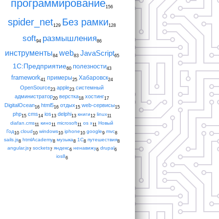
программирование
156
spider_net
Без рамки
129
128
soft
размышления
94
86
инструменты
web
JavaScript
84
83
65
1С:Предприятие
полезности
60
43
framework
примеры
Хабаровск
41
25
24
OpenSource
apple
системный
23
23
администратор
верстка
хостинг
20
18
17
DigitalOcean
html5
отдых
web-сервисы
16
16
15
15
php
cms
ios
delphi
книги
linux
15
14
13
13
12
11
diafan.cms
кино
microsoft
os x
Новый
11
11
11
11
Год
cloud
windows
iphone
google
mvc
10
10
10
10
9
8
sails.js
htmlAcademy
музыка
1С
путешествия
8
8
8
8
8
angular.js
sockets
яндекс
ненавижу
drupal
7
7
6
6
6
ios8
6