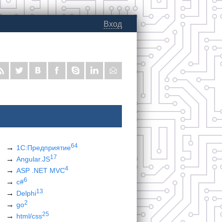
Вход
64
1С:Предприятие
17
Angular.JS
4
ASP .NET MVC
6
c#
13
Delphi
2
go
25
html/css