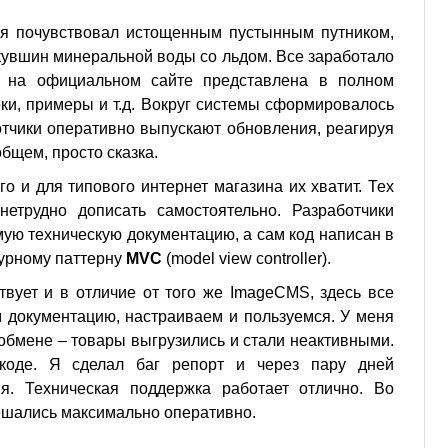
я почувствовал истощенным пустынным путником,
увшин минеральной воды со льдом. Все заработало
я на официальном сайте представлена в полном
оки, примеры и т.д. Вокруг системы сформировалось
отчики оперативно выпускают обновления, реагируя
бщем, просто сказка.
о и для типового интернет магазина их хватит. Тех
етрудно дописать самостоятельно. Разработчики
мую техническую документацию, а сам код написан в
турному паттерну
MVC
(model view controller).
твует и в отличие от того же ImageCMS, здесь все
м документацию, настраиваем и пользуемся. У меня
обмене – товары выгрузились и стали неактивными.
 коде. Я сделал баг репорт и через пару дней
я. Техническая поддержка работает отлично. Во
ешались максимально оперативно.