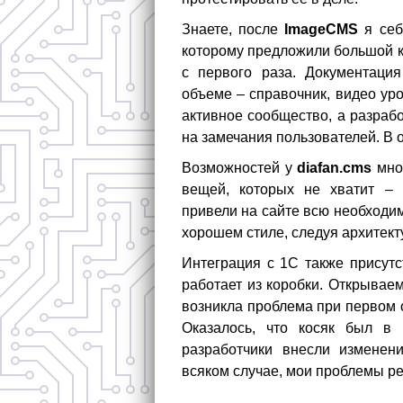
Знаете, после
ImageCMS
я себ
которому предложили большой к
с первого раза. Документаци
объеме – справочник, видео ур
активное сообщество, а разраб
на замечания пользователей. В о
Возможностей у
diafan.cms
мног
вещей, которых не хватит – н
привели на сайте всю необходи
хорошем стиле, следуя архитек
Интеграция с 1С также присутс
работает из коробки. Открывае
возникла проблема при первом 
Оказалось, что косяк был в
разработчики внесли изменени
всяком случае, мои проблемы р