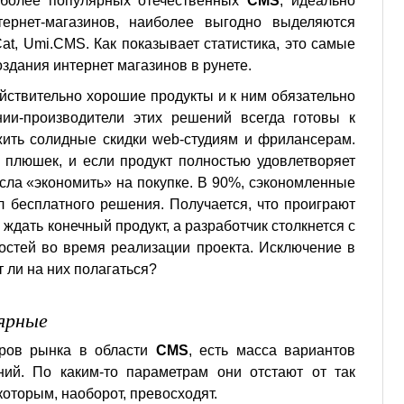
аиболее популярных отечественных
CMS
, идеально
ернет-магазинов, наиболее выгодно выделяются
at, Umi.CMS. Как показывает статистика, это самые
здания интернет магазинов в рунете.
йствительно хорошие продукты и к ним обязательно
нии-производители этих решений всегда готовы к
жить солидные скидки web-студиям и фрилансерам.
х плюшек, и если продукт полностью удовлетворяет
ысла «экономить» на покупке. В 90%, сэкономленные
ил бесплатного решения. Получается, что проиграют
е ждать конечный продукт, а разработчик столкнется с
остей во время реализации проекта. Исключение в
т ли на них полагаться?
ярные
ров рынка в области
CMS
, есть масса вариантов
ий. По каким-то параметрам они отстают от так
которым, наоборот, превосходят.