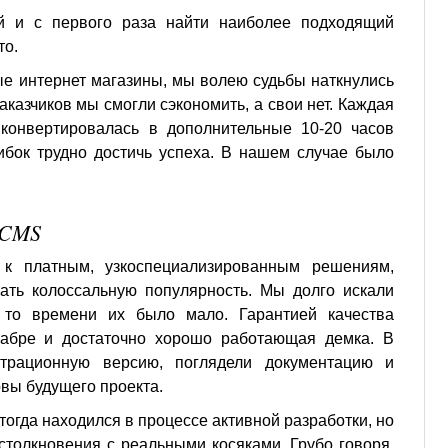
й и с первого раза найти наиболее подходящий
то.
ые интернет магазины, мы волею судьбы наткнулись
аказчиков мы смогли сэкономить, а свои нет. Каждая
конвертировалась в дополнительные 10-20 часов
ибок трудно достичь успеха. В нашем случае было
eCMS
 к платным, узкоспециализированным решениям,
ать колоссальную популярность. Мы долго искали
 то времени их было мало. Гарантией качества
хабре и достаточно хорошо работающая демка. В
трационную версию, поглядели документацию и
вы будущего проекта.
тогда находился в процессе активной разработки, но
 столкновения с реальными косяками. Грубо говоря,