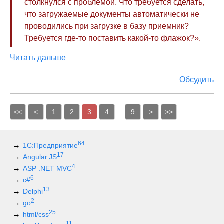
столкнулся с проблемой. Что требуется сделать,
что загружаемые документы автоматически не
проводились при загрузке в базу приемник?
Требуется где-то поставить какой-то флажок?».
Читать дальше
Обсудить
<<
<
1
2
3
4
...
9
>
>>
64
1С:Предприятие
17
Angular.JS
4
ASP .NET MVC
6
c#
13
Delphi
2
go
25
html/css