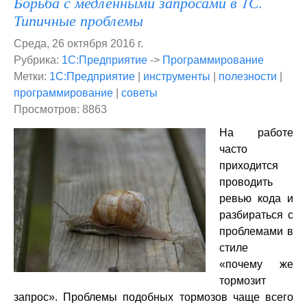
Борьба с медленными запросами в 1С.
Типичные проблемы
Среда, 26 октября 2016 г.
Рубрика:
1С:Предприятие
->
Программирование
Метки:
1С:Предприятие
|
инструменты
|
полезности
|
программирование
|
советы
Просмотров: 8863
На работе
часто
приходится
проводить
ревью кода и
разбираться с
проблемами в
стиле
«почему же
тормозит
запрос». Проблемы подобных тормозов чаще всего