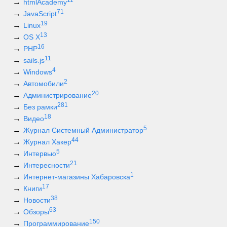
11
htmlAcademy
71
JavaScript
19
Linux
13
OS X
16
PHP
11
sails.js
4
Windows
2
Автомобили
20
Администрирование
281
Без рамки
18
Видео
5
Журнал Системный Администратор
44
Журнал Хакер
5
Интервью
21
Интересности
1
Интернет-магазины Хабаровска
17
Книги
38
Новости
63
Обзоры
150
Программирование