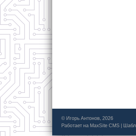
© Игорь Антонов, 2026
Работает на
MaxSite CMS
|
Шабл