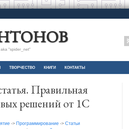
АНТОНОВ
ka "spider_net"
И
ТВОРЧЕСТВО
КНИГИ
КОНТАКТЫ
статья. Правильная
овых решений от 1С
ятие
->
Программирование
->
Статьи