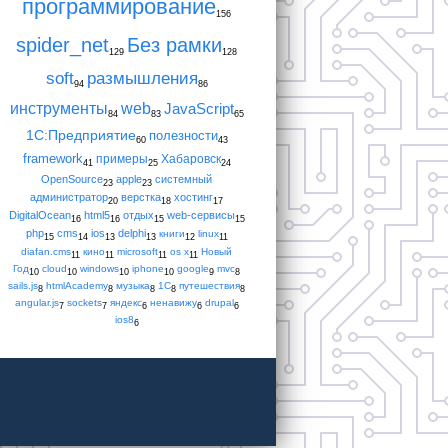
программирование
156
spider_net
Без рамки
129
128
soft
размышления
94
86
инструменты
web
JavaScript
84
83
65
1С:Предприятие
полезности
60
43
framework
примеры
Хабаровск
41
25
24
OpenSource
apple
системный
23
23
администратор
верстка
хостинг
20
18
17
DigitalOcean
html5
отдых
web-сервисы
16
16
15
15
php
cms
ios
delphi
книги
linux
15
14
13
13
12
11
diafan.cms
кино
microsoft
os x
Новый
11
11
11
11
Год
cloud
windows
iphone
google
mvc
10
10
10
10
9
8
sails.js
htmlAcademy
музыка
1С
путешествия
8
8
8
8
8
angular.js
sockets
яндекс
ненавижу
drupal
7
7
6
6
6
ios8
6