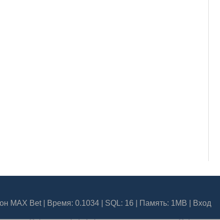
он MAX Bet
| Время: 0.1034 | SQL: 16 | Память: 1MB
|
Вход