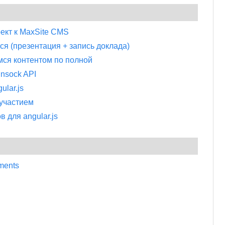
ект к MaxSite CMS
ся (презентация + запись доклада)
мся контентом по полной
insock API
lar.js
участием
 для angular.js
ments