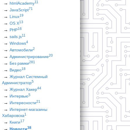
11
htmlAcademy
71
JavaScript
19
Linux
13
OS X
16
PHP
11
sails.js
4
Windows
2
Автомобили
20
Администрирование
281
Без рамки
18
Видео
Журнал Системный
5
Администратор
44
Журнал Хакер
5
Интервью
21
Интересности
Интернет-магазины
1
Хабаровска
17
Книги
38
Новости