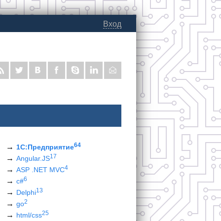
Вход
64
1С:Предприятие
17
Angular.JS
4
ASP .NET MVC
6
c#
13
Delphi
2
go
25
html/css