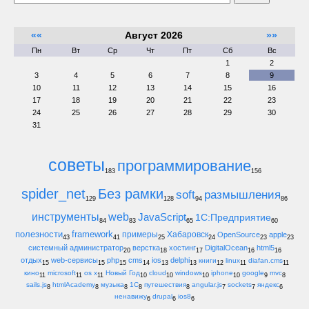
««
Август 2026
»»
Пн
Вт
Ср
Чт
Пт
Сб
Вс
1
2
3
4
5
6
7
8
9
10
11
12
13
14
15
16
17
18
19
20
21
22
23
24
25
26
27
28
29
30
31
советы
программирование
183
156
spider_net
Без рамки
soft
размышления
129
128
94
86
инструменты
web
JavaScript
1С:Предприятие
84
83
65
60
полезности
framework
примеры
Хабаровск
OpenSource
apple
43
41
25
24
23
23
системный администратор
верстка
хостинг
DigitalOcean
html5
20
18
17
16
16
отдых
web-сервисы
php
cms
ios
delphi
книги
linux
diafan.cms
15
15
15
14
13
13
12
11
11
кино
microsoft
os x
Новый Год
cloud
windows
iphone
google
mvc
11
11
11
10
10
10
10
9
8
sails.js
htmlAcademy
музыка
1С
путешествия
angular.js
sockets
яндекс
8
8
8
8
8
7
7
6
ненавижу
drupal
ios8
6
6
6