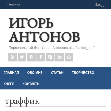
Главная
Вход
ИГОРЬ
АНТОНОВ
Персональный блог Игоря Антонова aka "spider_net"
ГЛАВНАЯ
ОБО МНЕ
СТАТЬИ
ТВОРЧЕСТВО
КНИГИ
КОНТАКТЫ
траффик