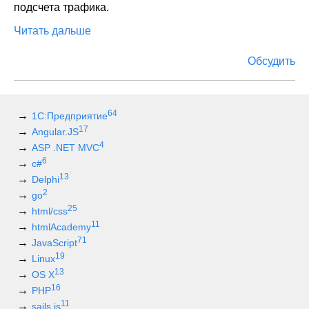
подсчета трафика.
Читать дальше
Обсудить
64
1С:Предприятие
17
Angular.JS
4
ASP .NET MVC
6
c#
13
Delphi
2
go
25
html/css
11
htmlAcademy
71
JavaScript
19
Linux
13
OS X
16
PHP
11
sails.js