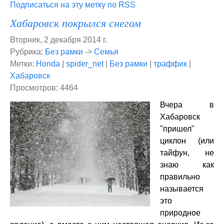
Подписаться на эту метку по RSS
Хабаровск покрылся снегом
Вторник, 2 декабря 2014 г.
Рубрика:
Без рамки
->
Семья
Метки:
Honda
|
spider_net
|
Без рамки
|
траффик
|
Хабаровск
Просмотров: 4464
Вчера в
Хабаровск
"пришел"
циклон (или
тайфун, не
знаю как
правильно
называется
это
природное