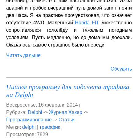
явление), а вместе с ним настоящая анархия. Из-за
аварий и пробок вчерашний путь домой занят почти
два часа. Я на практике прочувствовал, что означает
отсутствие 4WD. Маленький
Honda FIT
мужественно
сопротивлялся гололёду и тяжелым погодным
условиям. Пусть медленно, но до дома мы доехали.
Оказалось, самое страшное было впереди.
Читать дальше
Обсудить
Пишем программу для подсчета трафика
на Delphi
Воскресенье, 16 февраля 2014 г.
Рубрика:
Delphi
->
Журнал Хакер
->
Программирование
->
Статьи
Метки:
delphi
|
траффик
Просмотров: 7829