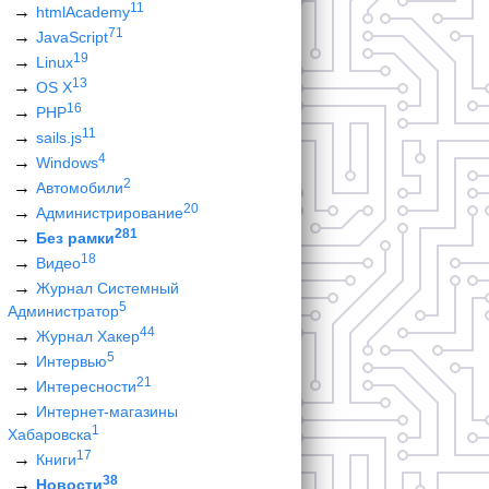
11
htmlAcademy
71
JavaScript
19
Linux
13
OS X
16
PHP
11
sails.js
4
Windows
2
Автомобили
20
Администрирование
281
Без рамки
18
Видео
Журнал Системный
5
Администратор
44
Журнал Хакер
5
Интервью
21
Интересности
Интернет-магазины
1
Хабаровска
17
Книги
38
Новости