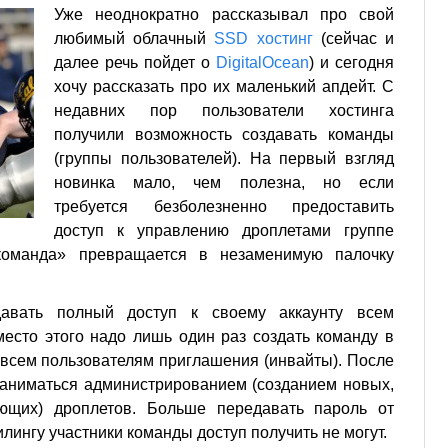
Уже неоднократно рассказывал про свой
любимый облачный
SSD хостинг
(сейчас и
далее речь пойдет о
DigitalOcean
) и сегодня
хочу рассказать про их маленький апдейт. С
недавних пор пользователи хостинга
получили возможность создавать команды
(группы пользователей). На первый взгляд
новинка мало, чем полезна, но если
требуется безболезненно предоставить
доступ к управлению дроплетами группе
«команда» превращается в незаменимую палочку
авать полный доступ к своему аккаунту всем
есто этого надо лишь один раз создать команду в
 всем пользователям приглашения (инвайты). После
 заниматься администрированием (созданием новых,
ющих) дроплетов. Больше передавать пароль от
илингу участники команды доступ получить не могут.