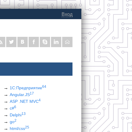
Вход
64
1С:Предприятие
17
Angular.JS
4
ASP .NET MVC
6
c#
13
Delphi
2
go
25
html/css