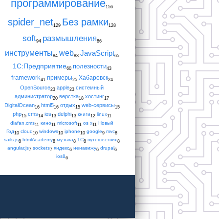
программирование
156
spider_net
Без рамки
129
128
soft
размышления
94
86
инструменты
web
JavaScript
84
83
65
1С:Предприятие
полезности
60
43
framework
примеры
Хабаровск
41
25
24
OpenSource
apple
системный
23
23
администратор
верстка
хостинг
20
18
17
DigitalOcean
html5
отдых
web-сервисы
16
16
15
15
php
cms
ios
delphi
книги
linux
15
14
13
13
12
11
diafan.cms
кино
microsoft
os x
Новый
11
11
11
11
Год
cloud
windows
iphone
google
mvc
10
10
10
10
9
8
sails.js
htmlAcademy
музыка
1С
путешествия
8
8
8
8
8
angular.js
sockets
яндекс
ненавижу
drupal
7
7
6
6
6
ios8
6