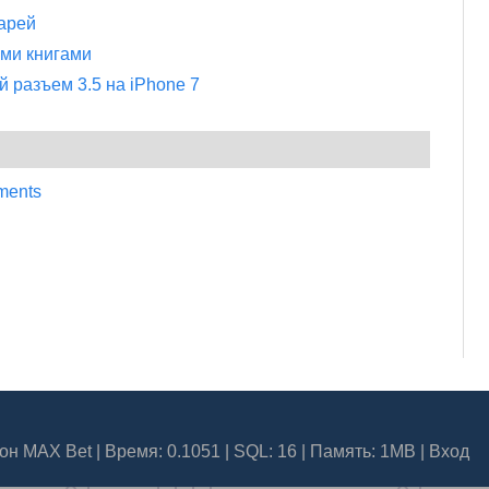
арей
ми книгами
 разъем 3.5 на iPhone 7
ments
он MAX Bet
| Время: 0.1051 | SQL: 16 | Память: 1MB
|
Вход