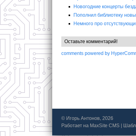
Новогодние концерты безд
Пополнил библиотеку новы
Немного про отсутствующий
Оставьте комментарий!
comments powered by HyperCom
© Игорь Антонов, 2026
Работает на
MaxSite CMS
|
Шабл