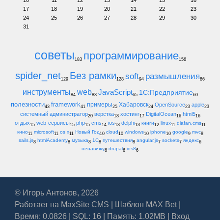
10
11
12
13
14
15
16
17
18
19
20
21
22
23
24
25
26
27
28
29
30
31
советы
программирование
183
156
spider_net
Без рамки
soft
размышления
129
128
94
86
инструменты
web
JavaScript
1С:Предприятие
84
83
65
60
полезности
framework
примеры
Хабаровск
OpenSource
apple
43
41
25
24
23
23
системный администратор
верстка
хостинг
DigitalOcean
html5
20
18
17
16
16
отдых
web-сервисы
php
cms
ios
delphi
книги
linux
diafan.cms
15
15
15
14
13
13
12
11
11
кино
microsoft
os x
Новый Год
cloud
windows
iphone
google
mvc
11
11
11
10
10
10
10
9
8
sails.js
htmlAcademy
музыка
1С
путешествия
angular.js
sockets
яндекс
8
8
8
8
8
7
7
6
ненавижу
drupal
ios8
6
6
6
© Игорь Антонов, 2026
Работает на
MaxSite CMS
|
Шаблон MAX Bet
|
Время: 0.0826 | SQL: 16 | Память: 1.02MB
|
Вход