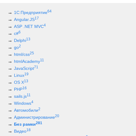
64
1С:Предприятие
17
Angular.JS
4
ASP .NET MVC
6
c#
13
Delphi
2
go
25
html/css
11
htmlAcademy
71
JavaScript
19
Linux
13
OS X
16
PHP
11
sails.js
4
Windows
2
Автомобили
20
Администрирование
281
Без рамки
18
Видео