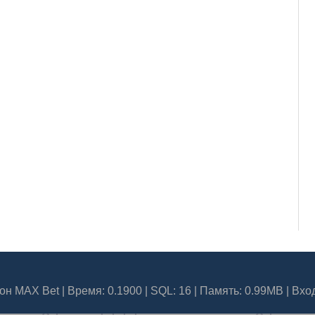
он MAX Bet
| Время: 0.1900 | SQL: 16 | Память: 0.99MB
|
Вхо