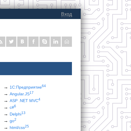
Вход
64
1С:Предприятие
17
Angular.JS
4
ASP .NET MVC
6
c#
13
Delphi
2
go
25
html/css