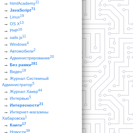
11
htmlAcademy
71
JavaScript
19
Linux
13
OS X
16
PHP
11
sails.js
4
Windows
2
Автомобили
20
Администрирование
281
Без рамки
18
Видео
Журнал Системный
5
Администратор
44
Журнал Хакер
5
Интервью
21
Интересности
Интернет-магазины
1
Хабаровска
17
Книги
38
Новости