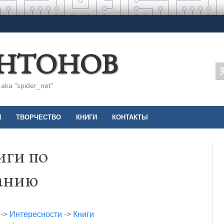
АНТОНОВ
ka "spider_net"
И
ТВОРЧЕСТВО
КНИГИ
КОНТАКТЫ
иги по
анию
->
Интересности
->
Книги