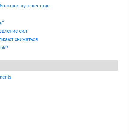
 большое путешествие
ж"
овление сил
лжают снижаться
ook?
ments