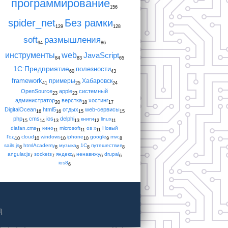
программирование
156
spider_net
Без рамки
129
128
soft
размышления
94
86
инструменты
web
JavaScript
84
83
65
1С:Предприятие
полезности
60
43
framework
примеры
Хабаровск
41
25
24
OpenSource
apple
системный
23
23
администратор
верстка
хостинг
20
18
17
DigitalOcean
html5
отдых
web-сервисы
16
16
15
15
php
cms
ios
delphi
книги
linux
15
14
13
13
12
11
diafan.cms
кино
microsoft
os x
Новый
11
11
11
11
Год
cloud
windows
iphone
google
mvc
10
10
10
10
9
8
sails.js
htmlAcademy
музыка
1С
путешествия
8
8
8
8
8
angular.js
sockets
яндекс
ненавижу
drupal
7
7
6
6
6
ios8
6
д