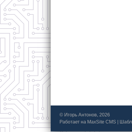
© Игорь Антонов, 2026
Работает на
MaxSite CMS
|
Шабл