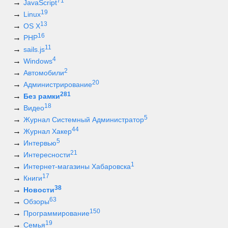
71
JavaScript
19
Linux
13
OS X
16
PHP
11
sails.js
4
Windows
2
Автомобили
20
Администрирование
281
Без рамки
18
Видео
5
Журнал Системный Администратор
44
Журнал Хакер
5
Интервью
21
Интересности
1
Интернет-магазины Хабаровска
17
Книги
38
Новости
63
Обзоры
150
Программирование
19
Семья