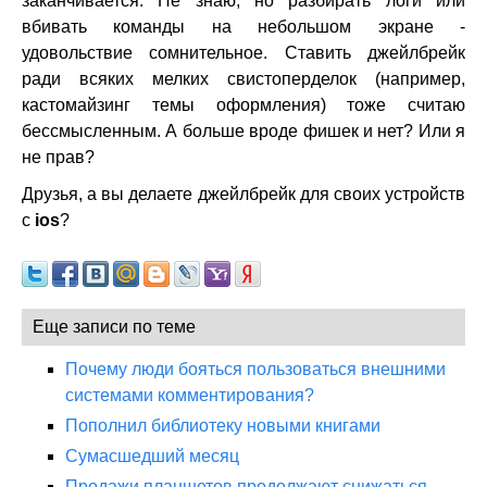
заканчивается. Не знаю, но разбирать логи или
вбивать команды на небольшом экране -
удовольствие сомнительное. Ставить джейлбрейк
ради всяких мелких свистоперделок (например,
кастомайзинг темы оформления) тоже считаю
бессмысленным. А больше вроде фишек и нет? Или я
не прав?
Друзья, а вы делаете джейлбрейк для своих устройств
с
ios
?
Еще записи по теме
Почему люди бояться пользоваться внешними
системами комментирования?
Пополнил библиотеку новыми книгами
Сумасшедший месяц
Продажи планшетов продолжают снижаться