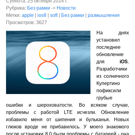
Суббота, 25 октября 2014 г.
Рубрика:
Без рамки
->
Новости
Метки:
apple
|
ios8
|
soft
|
Без рамки
|
размышления
Просмотров: 3627
На днях
установил
последнее
обновление
для
iOS
.
Разработчики
из солнечного
Купертино
пофиксили
грубые
ошибки и шероховатости. Во всяком случае,
проблемы с работой LTE исчезли. Обновление
избавило меня от шипения и бульканья. Новых
глюков вроде не прибавилось. У моего знакомого
после установки 8.0 были проблемы с батареей - она