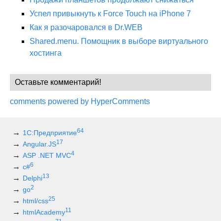
Успел привыкнуть к Force Touch на iPhone 7
Как я разочаровался в Dr.WEB
Shared.menu. Помощник в выборе виртуального
хостинга
Оставьте комментарий!
comments powered by HyperComments
64
1С:Предприятие
17
Angular.JS
4
ASP .NET MVC
6
c#
13
Delphi
2
go
25
html/css
11
htmlAcademy