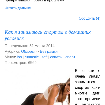
превратившая проект в проблему.
Читать дальше
Обсудить (4)
Как я занимаюсь спортом в домашних
условиях
Понедельник, 31 марта 2014 г.
Рубрика:
Обзоры
->
Без рамки
Метки:
ios
|
runtastic
|
soft
|
советы
|
спорт
Просмотров: 6569
В юности я
очень любил
заниматься
спортом. Как и
многие дети
того времени
я увлекался