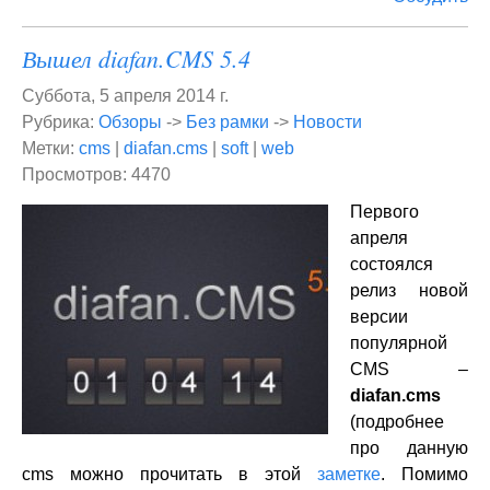
Вышел diafan.CMS 5.4
Суббота, 5 апреля 2014 г.
Рубрика:
Обзоры
->
Без рамки
->
Новости
Метки:
cms
|
diafan.cms
|
soft
|
web
Просмотров: 4470
Первого
апреля
состоялся
релиз новой
версии
популярной
CMS –
diafan.cms
(подробнее
про данную
cms можно прочитать в этой
заметке
. Помимо