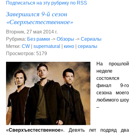
Подписаться на эту рубрику по RSS
Завершился 9-й сезон
«Сверхъестественное»
Вторник, 27 мая 2014 г.
Рубрика:
Без рамки
->
Обзоры
->
Сериалы
Метки:
CW
|
supernatural
|
кино
|
сериалы
Просмотров: 5179
На прошлой
неделе
состоялся
финал 9-го
сезона моего
любимого шоу
–
«
Сверхъестественное
». Девять лет подряд два