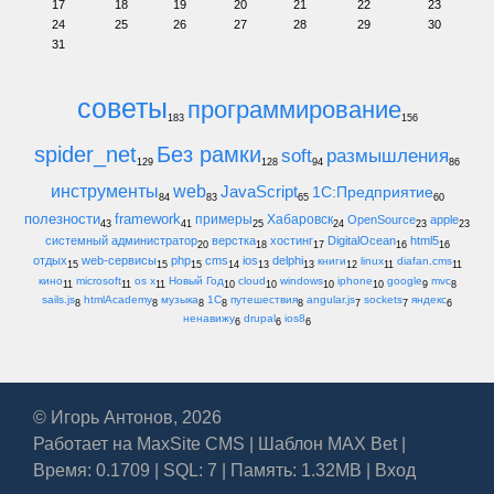
17
18
19
20
21
22
23
24
25
26
27
28
29
30
31
советы
программирование
183
156
spider_net
Без рамки
soft
размышления
129
128
94
86
инструменты
web
JavaScript
1С:Предприятие
84
83
65
60
полезности
framework
примеры
Хабаровск
OpenSource
apple
43
41
25
24
23
23
системный администратор
верстка
хостинг
DigitalOcean
html5
20
18
17
16
16
отдых
web-сервисы
php
cms
ios
delphi
книги
linux
diafan.cms
15
15
15
14
13
13
12
11
11
кино
microsoft
os x
Новый Год
cloud
windows
iphone
google
mvc
11
11
11
10
10
10
10
9
8
sails.js
htmlAcademy
музыка
1С
путешествия
angular.js
sockets
яндекс
8
8
8
8
8
7
7
6
ненавижу
drupal
ios8
6
6
6
© Игорь Антонов, 2026
Работает на
MaxSite CMS
|
Шаблон MAX Bet
|
Время: 0.1709 | SQL: 7 | Память: 1.32MB
|
Вход