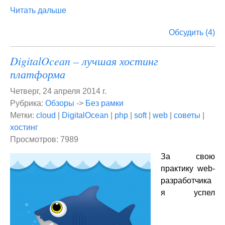
Читать дальше
Обсудить (4)
DigitalOcean – лучшая хостинг
платформа
Четверг, 24 апреля 2014 г.
Рубрика:
Обзоры
->
Без рамки
Метки:
cloud
|
DigitalOcean
|
php
|
soft
|
web
|
советы
|
хостинг
Просмотров: 7989
За свою
практику web-
разработчика
я успел