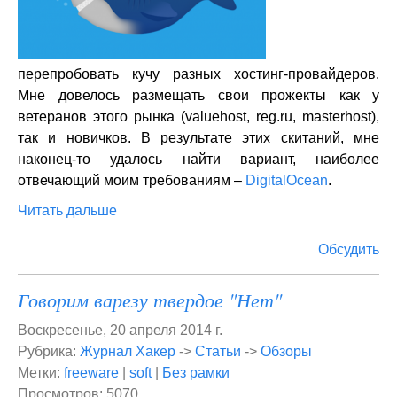
перепробовать кучу разных хостинг-провайдеров.
Мне довелось размещать свои прожекты как у
ветеранов этого рынка (valuehost, reg.ru, masterhost),
так и новичков. В результате этих скитаний, мне
наконец-то удалось найти вариант, наиболее
отвечающий моим требованиям –
DigitalOcean
.
Читать дальше
Обсудить
Говорим варезу твердое "Нет"
Воскресенье, 20 апреля 2014 г.
Рубрика:
Журнал Хакер
->
Статьи
->
Обзоры
Метки:
freeware
|
soft
|
Без рамки
Просмотров: 5070