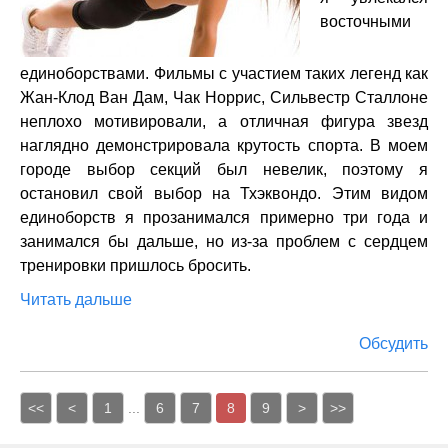
восточными
единоборствами. Фильмы с участием таких легенд как
Жан-Клод Ван Дам, Чак Норрис, Сильвестр Сталлоне
неплохо мотивировали, а отличная фигура звезд
наглядно демонстрировала крутость спорта. В моем
городе выбор секций был невелик, поэтому я
остановил свой выбор на Тхэквондо. Этим видом
единоборств я прозанимался примерно три года и
занимался бы дальше, но из-за проблем с сердцем
тренировки пришлось бросить.
Читать дальше
Обсудить
<<
<
1
...
6
7
8
9
>
>>