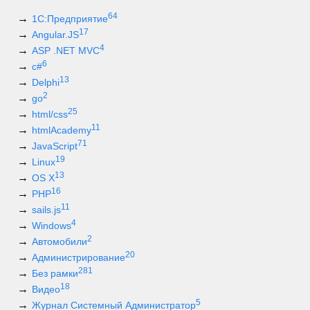
64
1С:Предприятие
17
Angular.JS
4
ASP .NET MVC
6
c#
13
Delphi
2
go
25
html/css
11
htmlAcademy
71
JavaScript
19
Linux
13
OS X
16
PHP
11
sails.js
4
Windows
2
Автомобили
20
Администрирование
281
Без рамки
18
Видео
5
Журнал Системный Администратор