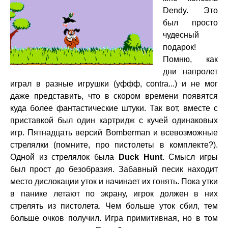
Dendy. Это
был просто
чудесный
подарок!
Помню, как
дни напролет
играл в разные игрушки (уффф, contra...) и не мог
даже представить, что в скором времени появятся
куда более фантастические штуки. Так вот, вместе с
приставкой был один картридж с кучей одинаковых
игр. Пятнадцать версий Bomberman и всевозможные
стрелялки (помните, про пистолеты в комплекте?).
Одной из стрелялок была
Duck Hunt
. Смысл игры
был прост до безобразия. Забавный песик находит
место дислокации уток и начинает их гонять. Пока утки
в панике летают по экрану, игрок должен в них
стрелять из пистолета. Чем больше уток сбил, тем
больше очков получил. Игра примитивная, но в том