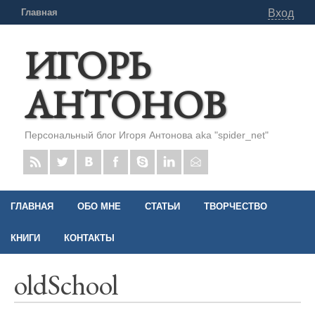
Главная
Вход
ИГОРЬ
АНТОНОВ
Персональный блог Игоря Антонова aka "spider_net"
ГЛАВНАЯ
ОБО МНЕ
СТАТЬИ
ТВОРЧЕСТВО
КНИГИ
КОНТАКТЫ
oldSchool