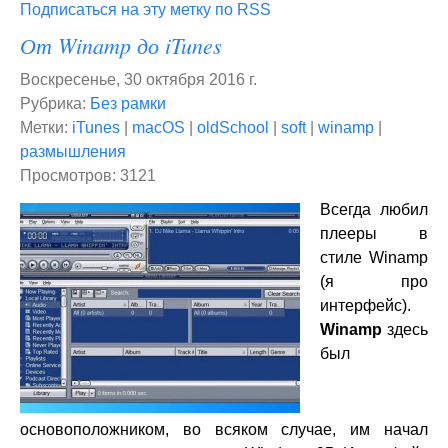
Подписаться на эту метку по RSS
От Winamp до iTunes
Воскресенье, 30 октября 2016 г.
Рубрика:
Без рамки
Метки:
iTunes
|
macOS
|
oldSchool
|
soft
|
winamp
|
размышления
Просмотров: 3121
Всегда любил
плееры в
стиле Winamp
(я про
интерфейс).
Winamp
здесь
был
основоположником, во всяком случае, им начал