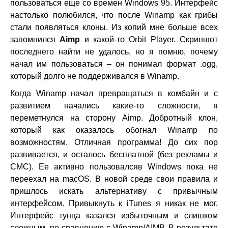
пользоваться еще со времен Windows 95. Интерфейс
настолько полюбился, что после Winamp как грибы
стали появляться клоны. Из копий мне больше всех
запомнился
Aimp
и какой-то Orbit Player. Скриншот
последнего найти не удалось, но я помню, почему
начал им пользоваться – он понимал формат .ogg,
который долго не поддерживался в Winamp.
Когда Winamp начал превращаться в комбайн и с
развитием начались какие-то сложности, я
переметнулся на сторону Aimp. Добротный клон,
который как оказалось обогнал Winamp по
возможностям. Отличная программа! До сих пор
развивается, и осталось бесплатной (без рекламы и
СМС). Ее активно пользовалсяв Windows пока не
переехал на macOS. В новой среде свои правила и
пришлось искать альтернативу с привычным
интерфейсом. Привыкнуть к iTunes я никак не мог.
Интерфейс тунца казался избыточным и слишком
сложным, по сравнению с Winamp/AIMP. В результате