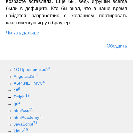
возрасте вставляла. Еще бы, ведь игрушки всегда
были в дефиците. Кто бы знал, что в наше время
найдется разработчик с желанием портировать
классическую игру в браузер.
Читать дальше
Обсудить
64
1С:Предприятие
17
Angular.JS
4
ASP .NET MVC
6
c#
13
Delphi
2
go
25
html/css
11
htmlAcademy
71
JavaScript
19
Linux