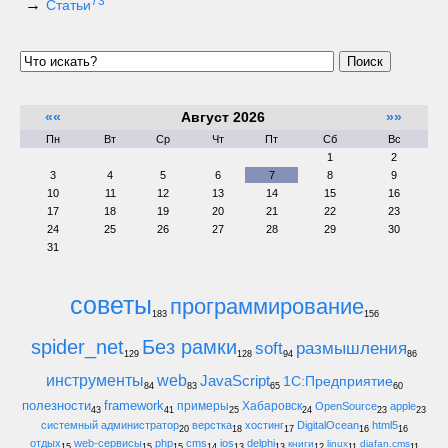
73
Статьи
Поиск
««
Август 2026
»»
Пн
Вт
Ср
Чт
Пт
Сб
Вс
1
2
3
4
5
6
7
8
9
10
11
12
13
14
15
16
17
18
19
20
21
22
23
24
25
26
27
28
29
30
31
советы
программирование
183
156
spider_net
Без рамки
soft
размышления
129
128
94
86
инструменты
web
JavaScript
1С:Предприятие
84
83
65
60
полезности
framework
примеры
Хабаровск
OpenSource
apple
43
41
25
24
23
23
системный администратор
верстка
хостинг
DigitalOcean
html5
20
18
17
16
16
отдых
web-сервисы
php
cms
ios
delphi
книги
linux
diafan.cms
15
15
15
14
13
13
12
11
11