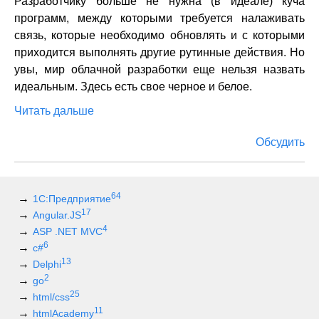
Разработчику больше не нужна (в идеале) куча
программ, между которыми требуется налаживать
связь, которые необходимо обновлять и с которыми
приходится выполнять другие рутинные действия. Но
увы, мир облачной разработки еще нельзя назвать
идеальным. Здесь есть свое черное и белое.
Читать дальше
Обсудить
64
1С:Предприятие
17
Angular.JS
4
ASP .NET MVC
6
c#
13
Delphi
2
go
25
html/css
11
htmlAcademy