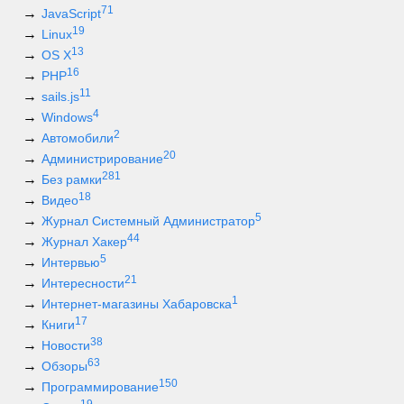
71
JavaScript
19
Linux
13
OS X
16
PHP
11
sails.js
4
Windows
2
Автомобили
20
Администрирование
281
Без рамки
18
Видео
5
Журнал Системный Администратор
44
Журнал Хакер
5
Интервью
21
Интересности
1
Интернет-магазины Хабаровска
17
Книги
38
Новости
63
Обзоры
150
Программирование