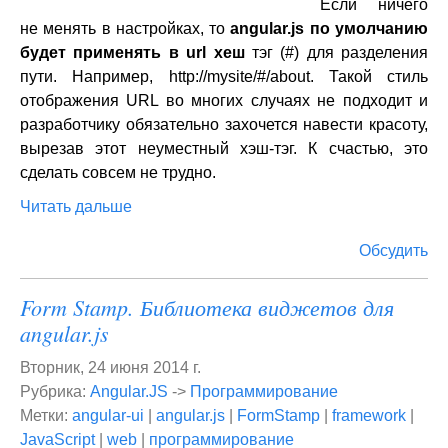
Если ничего
не менять в настройках, то
angular.js по умолчанию
будет применять в url хеш
тэг (#) для разделения
пути. Например, http://mysite/#/about. Такой стиль
отображения URL во многих случаях не подходит и
разработчику обязательно захочется навести красоту,
вырезав этот неуместный хэш-тэг. К счастью, это
сделать совсем не трудно.
Читать дальше
Обсудить
Form Stamp. Библиотека виджетов для
angular.js
Вторник, 24 июня 2014 г.
Рубрика:
Angular.JS
->
Программирование
Метки:
angular-ui
|
angular.js
|
FormStamp
|
framework
|
JavaScript
|
web
|
программирование