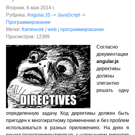
Вторник, 6 мая 2014 г.
Рубрика:
Angular.JS
->
JavaScript
->
Программирование
Метки:
framework
|
web
|
программирование
Просмотров: 12389
Согласно
документации
angular.js
директивы
должны
элегантно
решать одну
определенную задачу. Код директивы должен быть
пригоден к многократному применению и без проблем
использоваться в разных приложениях. На днях я
решил поэкспериментировать с написанием директив