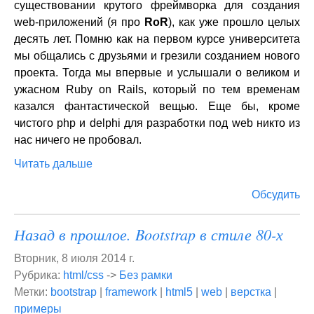
существовании крутого фреймворка для создания
web-приложений (я про
RoR
), как уже прошло целых
десять лет. Помню как на первом курсе университета
мы общались с друзьями и грезили созданием нового
проекта. Тогда мы впервые и услышали о великом и
ужасном Ruby on Rails, который по тем временам
казался фантастической вещью. Еще бы, кроме
чистого php и delphi для разработки под web никто из
нас ничего не пробовал.
Читать дальше
Обсудить
Назад в прошлое. Bootstrap в стиле 80-х
Вторник, 8 июля 2014 г.
Рубрика:
html/css
->
Без рамки
Метки:
bootstrap
|
framework
|
html5
|
web
|
верстка
|
примеры