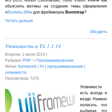
MS DOS, Norton Commander, Turbo Vision. Иначе как
объяснить мотивы на создание темы оформления
«
Bootstra.386
» для фреймворка
Bootstrap
?
Читать дальше
Обсудить
Уязвимость в Yii 1.1.14
Вторник, 1 июля 2014 г.
Рубрика:
PHP
->
Программирование
Метки:
framework
|
Yii
|
программирование
|
уязвимости
Просмотров: 7276
Уязвимости
есть всегда и
везде. Наивно
полагать, что
выбирая тот