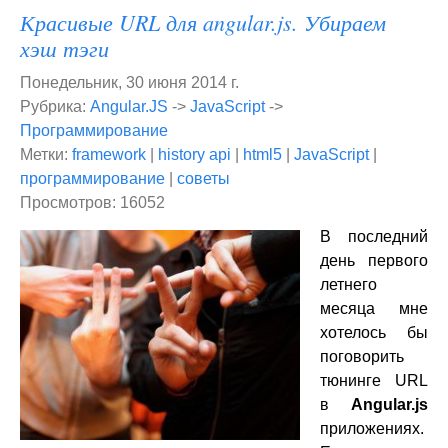
Красивые URL для angular.js. Убираем
хэш тэги
Понедельник, 30 июня 2014 г.
Рубрика:
Angular.JS
->
JavaScript
->
Программирование
Метки:
framework
|
history api
|
html5
|
JavaScript
|
программирование
|
советы
Просмотров: 16052
В последний
день первого
летнего
месяца мне
хотелось бы
поговорить
тюнинге URL
в
Angular.js
приложениях.