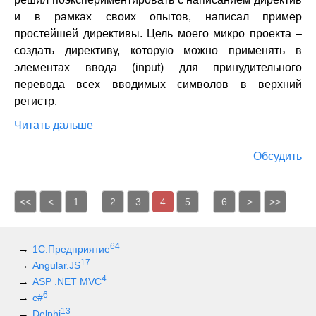
и в рамках своих опытов, написал пример
простейшей директивы. Цель моего микро проекта –
создать директиву, которую можно применять в
элементах ввода (input) для принудительного
перевода всех вводимых символов в верхний
регистр.
Читать дальше
Обсудить
<<
<
1
...
2
3
4
5
...
6
>
>>
64
1С:Предприятие
17
Angular.JS
4
ASP .NET MVC
6
c#
13
Delphi