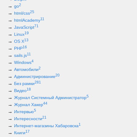
2
go
25
html/css
11
htmlAcademy
71
JavaScript
19
Linux
13
OS X
16
PHP
11
sails.js
4
Windows
2
Автомобили
20
Администрирование
281
Без рамки
18
Видео
5
Журнал Системный Администратор
44
Журнал Хакер
5
Интервью
21
Интересности
1
Интернет-магазины Хабаровска
17
Книги