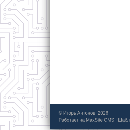
© Игорь Антонов, 2026
Работает на
MaxSite CMS
|
Шабл