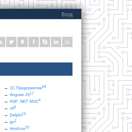
Вход
64
1С:Предприятие
17
Angular.JS
4
ASP .NET MVC
6
c#
13
Delphi
2
go
25
html/css