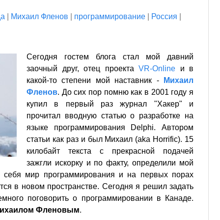
да
|
Михаил Фленов
|
программирование
|
Россия
|
Сегодня гостем блога стал мой давний
заочный друг, отец проекта
VR-Online
и в
какой-то степени мой наставник -
Михаил
Фленов
. До сих пор помню как в 2001 году я
купил в первый раз журнал "Хакер" и
прочитал вводную статью о разработке на
языке программирования Delphi. Автором
статьи как раз и был Михаил (aka Horrific). 15
килобайт текста с прекрасной подачей
зажгли искорку и по факту, определили мой
я себя мир программирования и на первых порах
тся в новом пространстве. Сегодня я решил задать
много поговорить о программировании в Канаде.
Михаилом Фленовым
.