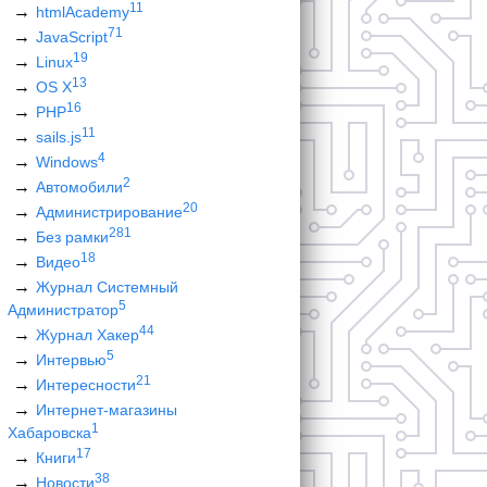
11
htmlAcademy
71
JavaScript
19
Linux
13
OS X
16
PHP
11
sails.js
4
Windows
2
Автомобили
20
Администрирование
281
Без рамки
18
Видео
Журнал Системный
5
Администратор
44
Журнал Хакер
5
Интервью
21
Интересности
Интернет-магазины
1
Хабаровска
17
Книги
38
Новости