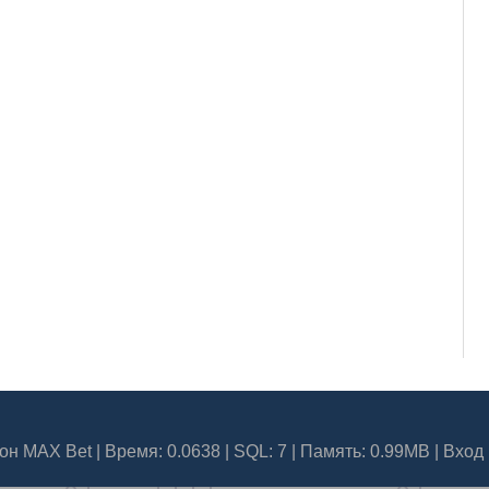
он MAX Bet
| Время: 0.0638 | SQL: 7 | Память: 0.99MB
|
Вход