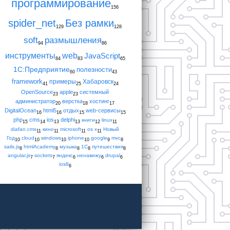
программирование
156
spider_net
Без рамки
129
128
soft
размышления
94
86
инструменты
web
JavaScript
84
83
65
1С:Предприятие
полезности
60
43
framework
примеры
Хабаровск
41
25
24
OpenSource
apple
системный
23
23
администратор
верстка
хостинг
20
18
17
DigitalOcean
html5
отдых
web-сервисы
16
16
15
15
php
cms
ios
delphi
книги
linux
15
14
13
13
12
11
diafan.cms
кино
microsoft
os x
Новый
11
11
11
11
Год
cloud
windows
iphone
google
mvc
10
10
10
10
9
8
sails.js
htmlAcademy
музыка
1С
путешествия
8
8
8
8
8
angular.js
sockets
яндекс
ненавижу
drupal
7
7
6
6
6
ios8
6