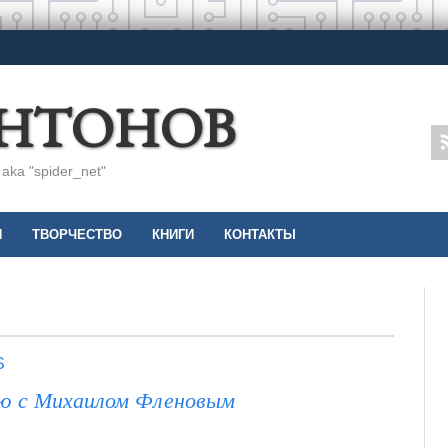
АНТОНОВ
ka "spider_net"
И
ТВОРЧЕСТВО
КНИГИ
КОНТАКТЫ
S
ью с Михаилом Фленовым