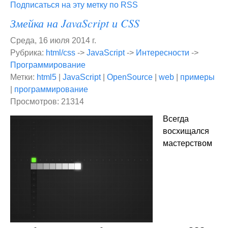
Подписаться на эту метку по RSS
Змейка на JavaScript и CSS
Среда, 16 июля 2014 г.
Рубрика:
html/css
->
JavaScript
->
Интересности
->
Программирование
Метки:
html5
|
JavaScript
|
OpenSource
|
web
|
примеры
|
программирование
Просмотров: 21314
Всегда
восхищался
мастерством