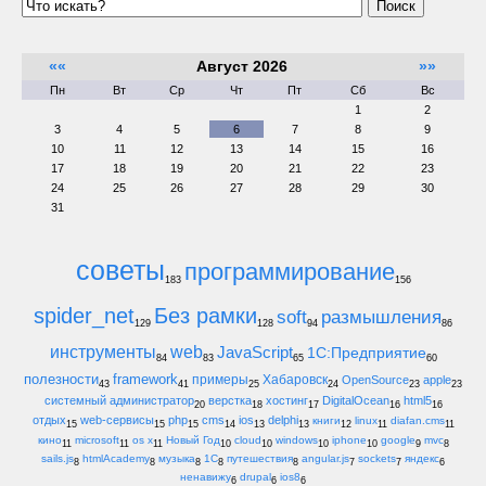
Поиск
««
Август 2026
»»
Пн
Вт
Ср
Чт
Пт
Сб
Вс
1
2
3
4
5
6
7
8
9
10
11
12
13
14
15
16
17
18
19
20
21
22
23
24
25
26
27
28
29
30
31
советы
программирование
183
156
spider_net
Без рамки
soft
размышления
129
128
94
86
инструменты
web
JavaScript
1С:Предприятие
84
83
65
60
полезности
framework
примеры
Хабаровск
OpenSource
apple
43
41
25
24
23
23
системный администратор
верстка
хостинг
DigitalOcean
html5
20
18
17
16
16
отдых
web-сервисы
php
cms
ios
delphi
книги
linux
diafan.cms
15
15
15
14
13
13
12
11
11
кино
microsoft
os x
Новый Год
cloud
windows
iphone
google
mvc
11
11
11
10
10
10
10
9
8
sails.js
htmlAcademy
музыка
1С
путешествия
angular.js
sockets
яндекс
8
8
8
8
8
7
7
6
ненавижу
drupal
ios8
6
6
6