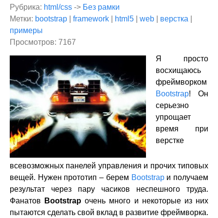
Рубрика:
html/css
->
Без рамки
Метки:
bootstrap
|
framework
|
html5
|
web
|
верстка
|
примеры
Просмотров: 7167
Я просто
восхищаюсь
фреймворком
Bootstrap
! Он
серьезно
упрощает
время при
верстке
всевозможных панелей управления и прочих типовых
вещей. Нужен прототип – берем
Bootstrap
и получаем
результат через пару часиков неспешного труда.
Фанатов
Bootstrap
очень много и некоторые из них
пытаются сделать свой вклад в развитие фреймворка.