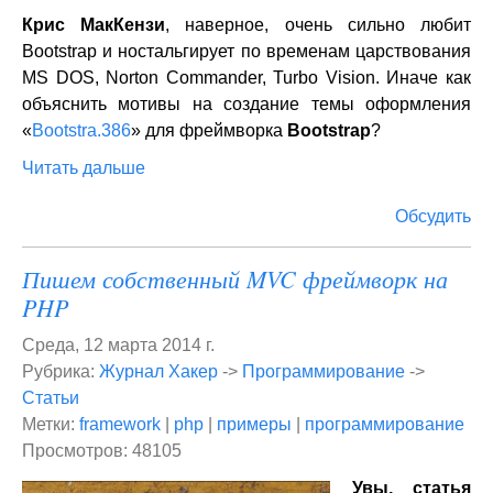
Крис МакКензи
, наверное, очень сильно любит
Bootstrap и ностальгирует по временам царствования
MS DOS, Norton Commander, Turbo Vision. Иначе как
объяснить мотивы на создание темы оформления
«
Bootstra.386
» для фреймворка
Bootstrap
?
Читать дальше
Обсудить
Пишем собственный MVC фреймворк на
PHP
Среда, 12 марта 2014 г.
Рубрика:
Журнал Хакер
->
Программирование
->
Статьи
Метки:
framework
|
php
|
примеры
|
программирование
Просмотров: 48105
Увы, статья