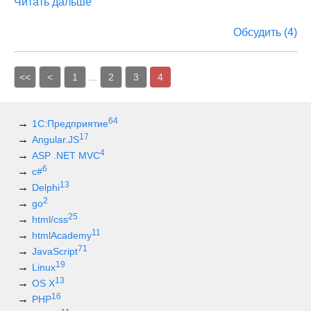
Читать дальше
Обсудить (4)
<<
<
1
...
2
3
4
64
1С:Предприятие
17
Angular.JS
4
ASP .NET MVC
6
c#
13
Delphi
2
go
25
html/css
11
htmlAcademy
71
JavaScript
19
Linux
13
OS X
16
PHP