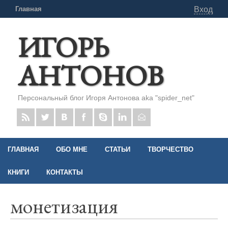
Главная
Вход
ИГОРЬ
АНТОНОВ
Персональный блог Игоря Антонова aka "spider_net"
ГЛАВНАЯ
ОБО МНЕ
СТАТЬИ
ТВОРЧЕСТВО
КНИГИ
КОНТАКТЫ
монетизация