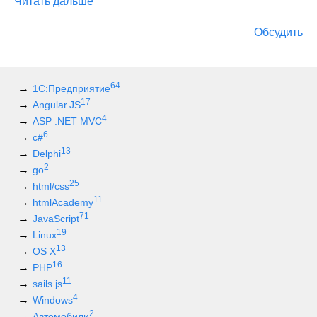
Читать дальше
Обсудить
64
1С:Предприятие
17
Angular.JS
4
ASP .NET MVC
6
c#
13
Delphi
2
go
25
html/css
11
htmlAcademy
71
JavaScript
19
Linux
13
OS X
16
PHP
11
sails.js
4
Windows
2
Автомобили