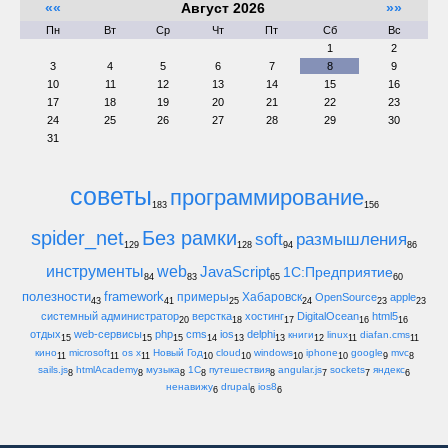
««
Август 2026
»»
Пн
Вт
Ср
Чт
Пт
Сб
Вс
1
2
3
4
5
6
7
8
9
10
11
12
13
14
15
16
17
18
19
20
21
22
23
24
25
26
27
28
29
30
31
советы
программирование
183
156
spider_net
Без рамки
soft
размышления
129
128
94
86
инструменты
web
JavaScript
1С:Предприятие
84
83
65
60
полезности
framework
примеры
Хабаровск
OpenSource
apple
43
41
25
24
23
23
системный администратор
верстка
хостинг
DigitalOcean
html5
20
18
17
16
16
отдых
web-сервисы
php
cms
ios
delphi
книги
linux
diafan.cms
15
15
15
14
13
13
12
11
11
кино
microsoft
os x
Новый Год
cloud
windows
iphone
google
mvc
11
11
11
10
10
10
10
9
8
sails.js
htmlAcademy
музыка
1С
путешествия
angular.js
sockets
яндекс
8
8
8
8
8
7
7
6
ненавижу
drupal
ios8
6
6
6