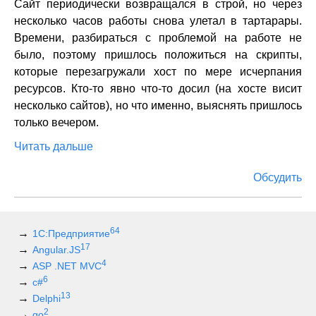
Сайт периодически возвращался в строй, но через
несколько часов работы снова улетал в тартарары.
Времени, разбираться с проблемой на работе не
было, поэтому пришлось положиться на скрипты,
которые перезагружали хост по мере исчерпания
ресурсов. Кто-то явно что-то досил (на хосте висит
несколько сайтов), но что именно, выяснять пришлось
только вечером.
Читать дальше
Обсудить
64
1С:Предприятие
17
Angular.JS
4
ASP .NET MVC
6
c#
13
Delphi
2
go