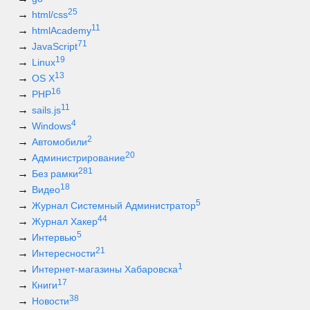
25
html/css
11
htmlAcademy
71
JavaScript
19
Linux
13
OS X
16
PHP
11
sails.js
4
Windows
2
Автомобили
20
Администрирование
281
Без рамки
18
Видео
5
Журнал Системный Администратор
44
Журнал Хакер
5
Интервью
21
Интересности
1
Интернет-магазины Хабаровска
17
Книги
38
Новости