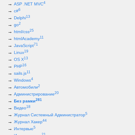
4
ASP .NET MVC
6
c#
13
Delphi
2
go
25
html/css
11
htmlAcademy
71
JavaScript
19
Linux
13
OS X
16
PHP
11
sails.js
4
Windows
2
Автомобили
20
Администрирование
281
Без рамки
18
Видео
5
Журнал Системный Администратор
44
Журнал Хакер
5
Интервью
21