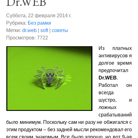
Dr.WEB
Суббота, 22 февраля 2014 г.
Рубрика:
Без рамки
Метки:
dr.web
|
soft
|
советы
Просмотров: 7722
Из платных
антивирусов я
долгое время
предпочитал
Dr.WEB
.
Работал он
всегда
шустро, и
ложных
срабатываний
было минимум. Поскольку сам ни разу не обжигался с
этим продуктом – без задней мысли рекомендовал его
всем своим знакомым. Все было хорошо, но вот 9-ая