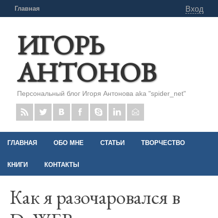
Главная
Вход
ИГОРЬ
АНТОНОВ
Персональный блог Игоря Антонова aka "spider_net"
ГЛАВНАЯ
ОБО МНЕ
СТАТЬИ
ТВОРЧЕСТВО
КНИГИ
КОНТАКТЫ
Как я разочаровался в