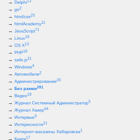
13
Delphi
2
go
25
html/css
11
htmlAcademy
71
JavaScript
19
Linux
13
OS X
16
PHP
11
sails.js
4
Windows
2
Автомобили
20
Администрирование
281
Без рамки
18
Видео
5
Журнал Системный Администратор
44
Журнал Хакер
5
Интервью
21
Интересности
1
Интернет-магазины Хабаровска
17
Книги