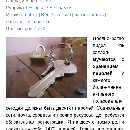
Среда, 8 июля 2015 г.
Рубрика:
Обзоры
->
Без рамки
Метки:
dropbox
|
KeePass
|
soft
|
безопасность
|
полезности
|
советы
Просмотров: 5772
Неоднократно
видел, как
коллеги
мучаются с
хранением
паролей
. У
каждого
более-менее
активного
пользователя
сегодня должны быть десятки паролей. Социальные
сети, почта, сервисы и прочие ресурсы, где требуется
обязательная регистрация. Я на досуге посмотрел и
насчитал у себя 1470 паролей. Только представьте,