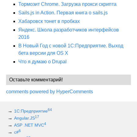
Тормозит Chrome. Загрузка прокси скрипта
Sails.js in Action. Первая книга о sails.js
Хабаровск тонет в пробках
Яндекс. Школа разработчиков интерфейсов
2016
В Новый Год с новой 1С:Предприятие. Выход
бета версии для OS X
Что я думаю о Drupal
Оставьте комментарий!
comments powered by HyperComments
64
1С:Предприятие
17
Angular.JS
4
ASP .NET MVC
6
c#