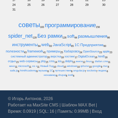
17
18
19
20
21
22
23
24
25
26
27
28
29
30
31
советы
программирование
183
156
spider_net
Без рамки
soft
размышления
129
128
94
86
инструменты
web
JavaScript
1С:Предприятие
84
83
65
60
полезности
framework
примеры
Хабаровск
OpenSource
apple
43
41
25
24
23
23
системный администратор
верстка
хостинг
DigitalOcean
html5
20
18
17
16
16
отдых
web-сервисы
php
cms
ios
delphi
книги
linux
diafan.cms
15
15
15
14
13
13
12
11
11
кино
microsoft
os x
Новый Год
cloud
windows
iphone
google
mvc
11
11
11
10
10
10
10
9
8
sails.js
htmlAcademy
музыка
1С
путешествия
angular.js
sockets
яндекс
8
8
8
8
8
7
7
6
ненавижу
drupal
ios8
6
6
6
© Игорь Антонов, 2026
Работает на
MaxSite CMS
|
Шаблон MAX Bet
|
Время: 0.0919 | SQL: 16 | Память: 0.99MB
|
Вход