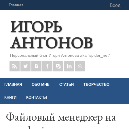
Главная
Вход
ИГОРЬ
АНТОНОВ
Персональный блог Игоря Антонова aka "spider_net"
ГЛАВНАЯ
ОБО МНЕ
СТАТЬИ
ТВОРЧЕСТВО
КНИГИ
КОНТАКТЫ
Файловый менеджер на