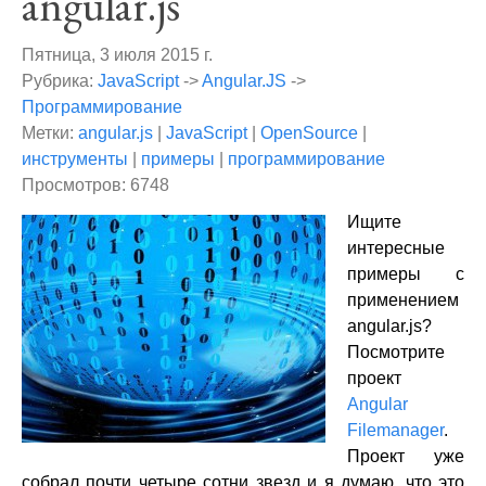
angular.js
Пятница, 3 июля 2015 г.
Рубрика:
JavaScript
->
Angular.JS
->
Программирование
Метки:
angular.js
|
JavaScript
|
OpenSource
|
инструменты
|
примеры
|
программирование
Просмотров: 6748
Ищите
интересные
примеры с
применением
angular.js?
Посмотрите
проект
Angular
Filemanager
.
Проект уже
собрал почти четыре сотни звезд и я думаю, что это