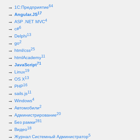
64
1С:Предприятие
17
Angular.JS
4
ASP .NET MVC
6
c#
13
Delphi
2
go
25
html/css
11
htmlAcademy
71
JavaScript
19
Linux
13
OS X
16
PHP
11
sails.js
4
Windows
2
Автомобили
20
Администрирование
281
Без рамки
18
Видео
5
Журнал Системный Администратор