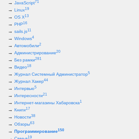
71
JavaScript
19
Linux
13
OS X
16
PHP
11
sails.js
4
Windows
2
Автомобили
20
Администрирование
281
Без рамки
18
Видео
5
Журнал Системный Администратор
44
Журнал Хакер
5
Интервью
21
Интересности
1
Интернет-магазины Хабаровска
17
Книги
38
Новости
63
Обзоры
150
Программирование
19
Семья