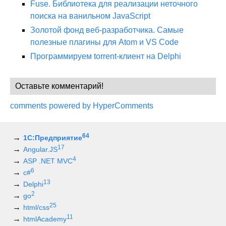
Fuse. Библиотека для реализации неточного
поиска на ванильном JavaScript
Золотой фонд веб-разработчика. Самые
полезные плагины для Atom и VS Code
Программируем torrent-клиент на Delphi
Оставьте комментарий!
comments powered by HyperComments
64
1С:Предприятие
17
Angular.JS
4
ASP .NET MVC
6
c#
13
Delphi
2
go
25
html/css
11
htmlAcademy