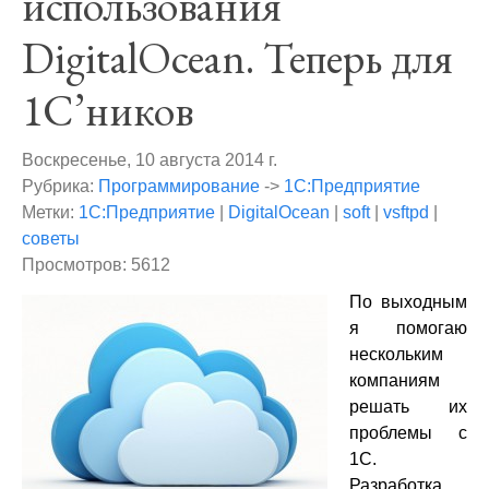
использования
DigitalOcean. Теперь для
1С’ников
Воскресенье, 10 августа 2014 г.
Рубрика:
Программирование
->
1С:Предприятие
Метки:
1С:Предприятие
|
DigitalOcean
|
soft
|
vsftpd
|
советы
Просмотров: 5612
По выходным
я помогаю
нескольким
компаниям
решать их
проблемы с
1С.
Разработка