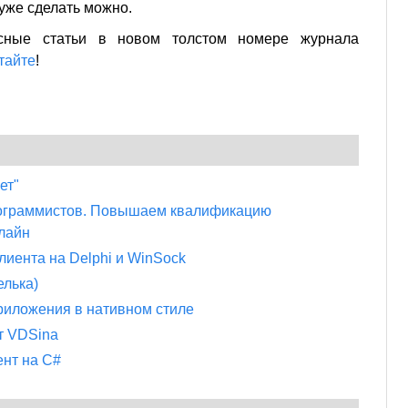
уже сделать можно.
сные статьи в новом толстом номере журнала
тайте
!
ет"
рограммистов. Повышаем квалификацию
лайн
иента на Delphi и WinSock
елька)
риложения в нативном стиле
т VDSina
ент на C#