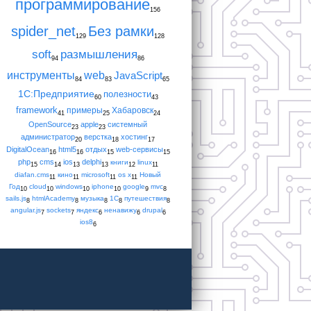
программирование
156
spider_net
Без рамки
129
128
soft
размышления
94
86
инструменты
web
JavaScript
84
83
65
1С:Предприятие
полезности
60
43
framework
примеры
Хабаровск
41
25
24
OpenSource
apple
системный
23
23
администратор
верстка
хостинг
20
18
17
DigitalOcean
html5
отдых
web-сервисы
16
16
15
15
php
cms
ios
delphi
книги
linux
15
14
13
13
12
11
diafan.cms
кино
microsoft
os x
Новый
11
11
11
11
Год
cloud
windows
iphone
google
mvc
10
10
10
10
9
8
sails.js
htmlAcademy
музыка
1С
путешествия
8
8
8
8
8
angular.js
sockets
яндекс
ненавижу
drupal
7
7
6
6
6
ios8
6