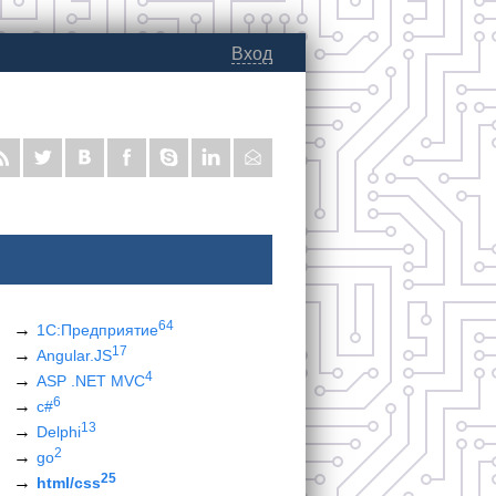
Вход
64
1С:Предприятие
17
Angular.JS
4
ASP .NET MVC
6
c#
13
Delphi
2
go
25
html/css