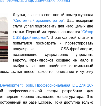
мки
|
системный администратор
|
советы
Друзья, вышел в свет новый номер журнала
"
Системный администратор
". Ваш покорный
слуга успел подготовить для него целых две
статьи. Первый материал называется "
Обзор
CSS-фреймворков
". В рамках этой статьи я
попытался посмотреть и протестировать
популярные CSS-фреймворки,
позволяющие существенно упростить
верстку. Фреймворков создано не мало и
выбрать из них наиболее оптимальный
еюсь, статья внесет какое-то понимание и чуточку
e Development Tools. Профессиональная IDE для 1С-
й профессиональной среды разработки для
ая версия хорошо знакомого конфигуратора. Это
остроенный на базе Eclipse. Пока доступна только