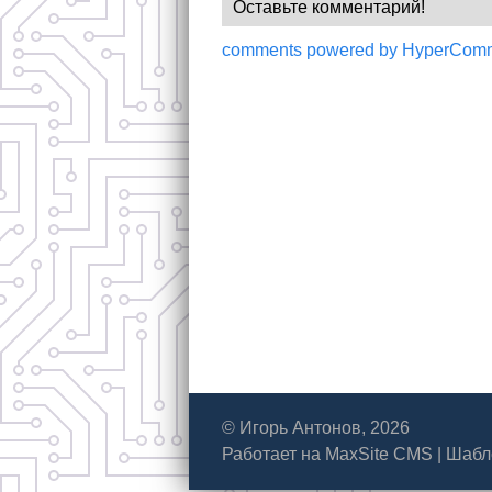
Оставьте комментарий!
comments powered by HyperCom
© Игорь Антонов, 2026
Работает на
MaxSite CMS
|
Шабл