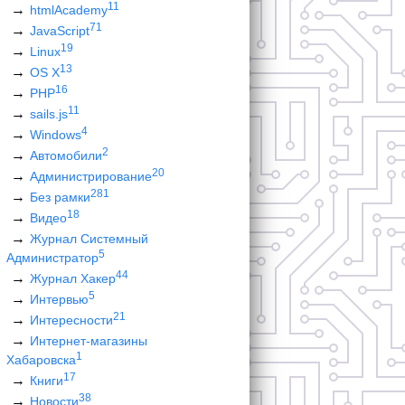
11
htmlAcademy
71
JavaScript
19
Linux
13
OS X
16
PHP
11
sails.js
4
Windows
2
Автомобили
20
Администрирование
281
Без рамки
18
Видео
Журнал Системный
5
Администратор
44
Журнал Хакер
5
Интервью
21
Интересности
Интернет-магазины
1
Хабаровска
17
Книги
38
Новости