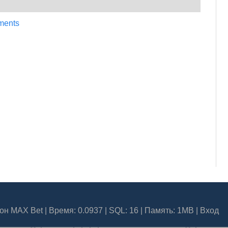
ments
он MAX Bet
| Время: 0.0937 | SQL: 16 | Память: 1MB
|
Вход