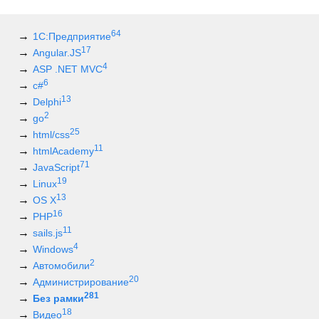
64
1С:Предприятие
17
Angular.JS
4
ASP .NET MVC
6
c#
13
Delphi
2
go
25
html/css
11
htmlAcademy
71
JavaScript
19
Linux
13
OS X
16
PHP
11
sails.js
4
Windows
2
Автомобили
20
Администрирование
281
Без рамки
18
Видео