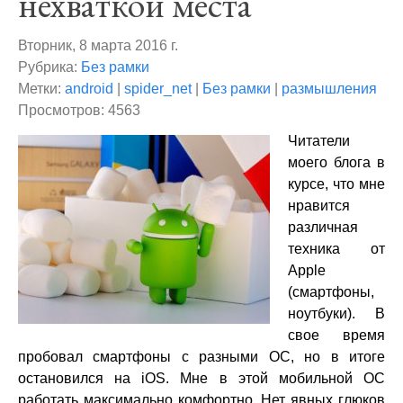
нехваткой места
Вторник, 8 марта 2016 г.
Рубрика:
Без рамки
Метки:
android
|
spider_net
|
Без рамки
|
размышления
Просмотров: 4563
Читатели
моего блога в
курсе, что мне
нравится
различная
техника от
Apple
(смартфоны,
ноутбуки). В
свое время
пробовал смартфоны с разными ОС, но в итоге
остановился на iOS. Мне в этой мобильной ОС
работать максимально комфортно. Нет явных глюков