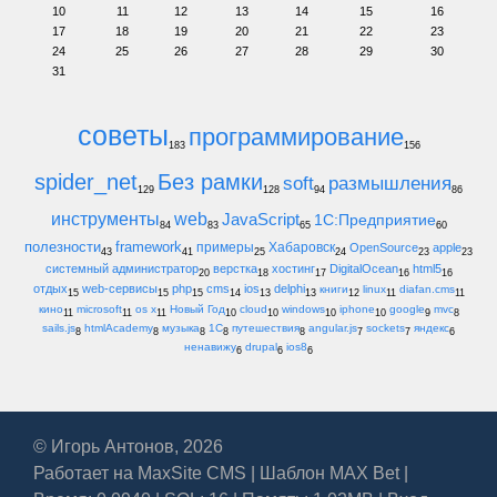
10
11
12
13
14
15
16
17
18
19
20
21
22
23
24
25
26
27
28
29
30
31
советы
программирование
183
156
spider_net
Без рамки
soft
размышления
129
128
94
86
инструменты
web
JavaScript
1С:Предприятие
84
83
65
60
полезности
framework
примеры
Хабаровск
OpenSource
apple
43
41
25
24
23
23
системный администратор
верстка
хостинг
DigitalOcean
html5
20
18
17
16
16
отдых
web-сервисы
php
cms
ios
delphi
книги
linux
diafan.cms
15
15
15
14
13
13
12
11
11
кино
microsoft
os x
Новый Год
cloud
windows
iphone
google
mvc
11
11
11
10
10
10
10
9
8
sails.js
htmlAcademy
музыка
1С
путешествия
angular.js
sockets
яндекс
8
8
8
8
8
7
7
6
ненавижу
drupal
ios8
6
6
6
© Игорь Антонов, 2026
Работает на
MaxSite CMS
|
Шаблон MAX Bet
|